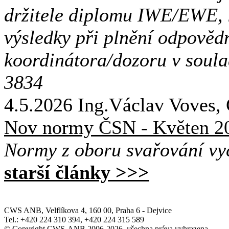
držitele diplomu IWE/EWE, 
výsledky při plnění odpověd
koordinátora/dozoru v soul
3834
4.5.2026
Ing.Václav Vove
Nov normy ČSN - Květen 2
Normy z oboru svařování vyc
starší články >>>
CWS ANB, Velflíkova 4, 160 00, Praha 6 - Dejvice
Tel.: +420 224 310 394, +420 224 315 589
© Copyright CWS-ANB 2006-2026, všechna práva vyhrazena.