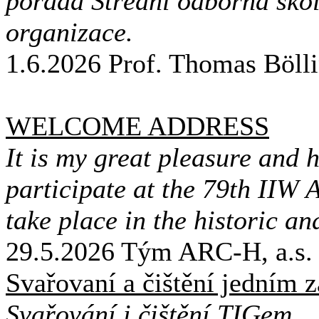
pořádá Střední odborná škol
organizace.
1.6.2026
Prof. Thomas Bölli
WELCOME ADDRESS
It is my great pleasure and
participate at the 79th IIW
take place in the historic an
29.5.2026
Tým ARC-H, a.s
Svařovaní a čištění jedním 
Svařování i čištění TIGem