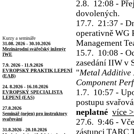
2.8. 12:08
- Pře
dovolených.
17.7. 21:37
- Dn
operativně WG Pl
Kurzy a semináře
Management Team
31.08. 2026 - 30.10.2026
Mezinárodní svářečský inženýr
15.7. 10:08
- Od
IWE
zasedání IIW v 
7.9. 2026 - 11.9.2026
"
Metal Additive
EVROPSKÝ PRAKTIK LEPENÍ
(EAB)
Component Per
24. 8.2026 - 16.10.2026
1.7. 10:57
- Upo
EVROPSKÝ SPECIALISTA
LEPENÍ (EAS)
postupu svařován
27.8.2026
neplatné
více 
Seminář (nejen) pro instruktory
svařování
27.6. 9:46
- Vče
zástupci TARC 
31.8.2026 - 20.10.2026