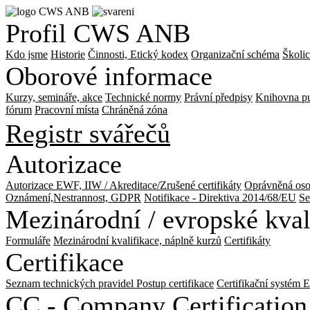
Profil CWS ANB
Kdo jsme
Historie
Činnosti, Etický kodex
Organizační schéma
Školic
Oborové informace
Kurzy, semináře, akce
Technické normy
Právní předpisy
Knihovna pu
fórum
Pracovní místa
Chráněná zóna
Registr svářečů
Autorizace
Autorizace EWF, IIW / Akreditace/Zrušené certifikáty
Oprávněná oso
Oznámení,Nestrannost, GDPR
Notifikace - Direktiva 2014/68/EU
Se
Mezinárodní / evropské kval
Formuláře
Mezinárodní kvalifikace, náplně kurzů
Certifikáty
Certifikace
Seznam technických pravidel
Postup certifikace
Certifikační systém 
CC - Company Certification