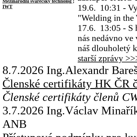
Mezinárodní svářečský technolog ;
19.6. 10:31
- Vy
IWT
"Welding in the
17.6. 13:05
- S
nás nedávno ve 
náš dlouholetý k
starší zprávy >>
8.7.2026
Ing.Alexandr Bar
Členské certifikáty HK Č
Členské certifikáty členů 
3.7.2026
Ing.Václav Minařík
ANB