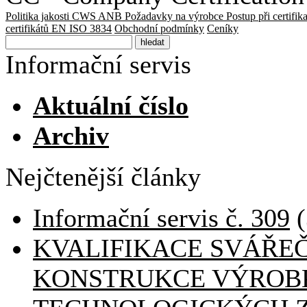
Politika jakosti CWS ANB
Požadavky na výrobce
Postup při certifik
certifikátů EN ISO 3834
Obchodní podmínky
Ceníky
Informační servis
Aktuální číslo
Archiv
Nejčtenější články
Informační servis č. 309
(
KVALIFIKACE SVÁŘE
KONSTRUKCE VÝROBK