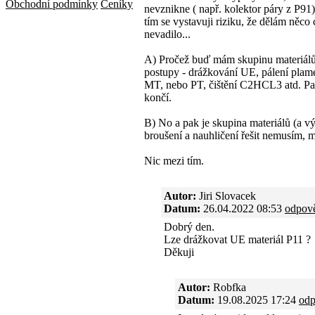
Obchodní podmínky
Ceníky
nevznikne ( např. kolektor páry z P91)
tím se vystavuji riziku, že dělám něco 
nevadilo...
A) Pročež buď mám skupinu materiálů 
postupy - drážkování UE, pálení plam
MT, nebo PT, čištění C2HCL3 atd. Pak
končí.
B) No a pak je skupina materiálů (a v
broušení a nauhličení řešit nemusím,
Nic mezi tím.
Autor:
Jiri Slovacek
Datum:
26.04.2022 08:53
odpov
Dobrý den.
Lze drážkovat UE materiál P11 ?
Děkuji
Autor:
Robfka
Datum:
19.08.2025 17:24
odp