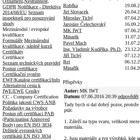
Oznámení,Nestrannost,
Robfka
19.08.2
GDPR
Notifikace - Direktiva
Jiri Slovacek
26.04.2
2014/68/EU
Seznam
inspektorů pro posuzování
Miroslav Tichý
07.04.2
shody
Jaroslav Čelechovský
16.09.2
Mezinárodní / evropské
MK IWT
07.06.2
kvalifikace
Minarik
31.07.2
Formuláře
Mezinárodní
Pavel Mach
31.07.2
kvalifikace, náplně kurzů
Ing. Vladimír Kudělka, Ph.D.
23.12.2
Certifikáty
Jiří Tichý
07.12.2
Certifikace
Rei
06.12.2
Seznam technických pravidel
Minařík
11.04.2
Postup certifikace
Certifikační systém
EWF/Katalog certifikací/Info
Příspěvky
Alternativní cesta k
Autor:
MK IWT
IWE/EWE
Ceníky
Datum:
07.06.2016 20:39
odpovědět
CC - Company Certification
Politika jakosti CWS ANB
Tady bych si dal dobrý pozor, protože 
Požadavky na výrobce
ptát:
Postup při certifikaci
PAB
(Participating Approved
1. Záleží na typu svaru, velikosti m
Body) pro EN ISO 3834
materiálu.
Držitelé evropských
certifikátů EN ISO 3834
2. Jsou materiály a typ výrobků, kde 