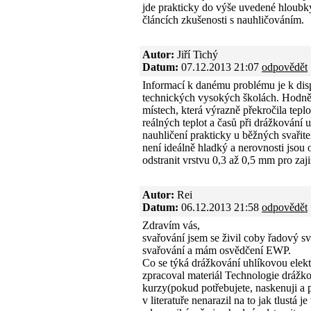
jde prakticky do výše uvedené hloubk
článcích zkušenosti s nauhličováním.
Autor:
Jiří Tichý
Datum:
07.12.2013 21:07
odpovědět
Informací k danému problému je k dis
technických vysokých školách. Hodně
místech, která výrazně překročila teplo
reálných teplot a časů při drážkování
nauhličení prakticky u běžných svařit
není ideálně hladký a nerovnosti jsou
odstranit vrstvu 0,3 až 0,5 mm pro zaji
Autor:
Rei
Datum:
06.12.2013 21:58
odpovědět
Zdravím vás,
svařování jsem se živil coby řadový sv
svařování a mám osvědčení EWP.
Co se týká drážkování uhlíkovou elek
zpracoval materiál Technologie drážk
kurzy(pokud potřebujete, naskenuji a p
v literatuře nenarazil na to jak tlustá 