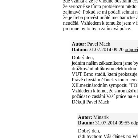
zde vzniká a že je vhodné odstranit 
že seriozně se tímto problémem nikdo 
zajímavé. Pokud se mi podaří sehnat n
že je třeba provést určité mechanické
neudělá. Vzhledem k tomu,že jsem v 
pro mne by to byla zajímavá práce.
Autor:
Pavel Mach
Datum:
31.07.2014 09:20
odpov
Dobrý den,
jedním naším zákazníkem jsme byli
drážkování uhlíkovou elektrodou t
VUT Brno studii, která prokazuje
Právě chystám článek s touto tem
XII.mezinárodním sympoziu "
Vzhledem k tomu, že shromažďuji
požádat o zaslání Vaší práce na e
Děkuji Pavel Mach
Autor:
Minarik
Datum:
31.07.2014 09:55
odp
Dobrý den,
rádi bychom Váš článek po W