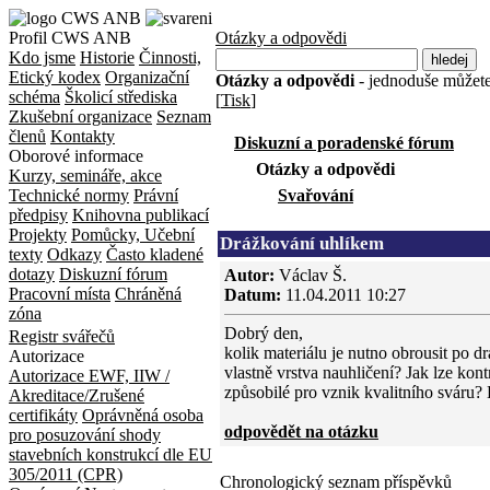
Profil CWS ANB
Otázky a odpovědi
Kdo jsme
Historie
Činnosti,
Etický kodex
Organizační
Otázky a odpovědi
- jednoduše můžete 
schéma
Školicí střediska
[
Tisk
]
Zkušební organizace
Seznam
členů
Kontakty
Diskuzní a poradenské fórum
Oborové informace
Otázky a odpovědi
Kurzy, semináře, akce
Technické normy
Právní
Svařování
předpisy
Knihovna publikací
Projekty
Pomůcky, Učební
Drážkování uhlíkem
texty
Odkazy
Často kladené
dotazy
Diskuzní fórum
Autor:
Václav Š.
Pracovní místa
Chráněná
Datum:
11.04.2011 10:27
zóna
Dobrý den,
Registr svářečů
kolik materiálu je nutno obrousit po d
Autorizace
vlastně vrstva nauhličení? Jak lze kont
Autorizace EWF, IIW /
způsobilé pro vznik kvalitního sváru? 
Akreditace/Zrušené
certifikáty
Oprávněná osoba
odpovědět na otázku
pro posuzování shody
stavebních konstrukcí dle EU
305/2011 (CPR)
Chronologický seznam příspěvků