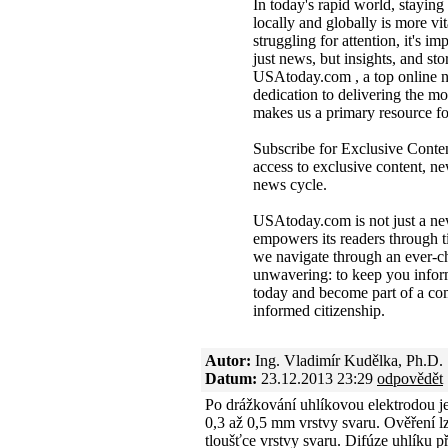
In today's rapid world, stayin
locally and globally is more vit
struggling for attention, it's im
just news, but insights, and sto
USAtoday.com , a top online n
dedication to delivering the m
makes us a primary resource fo
Subscribe for Exclusive Conte
access to exclusive content, ne
news cycle.
USAtoday.com is not just a new
empowers its readers through t
we navigate through an ever-c
unwavering: to keep you infor
today and become part of a com
informed citizenship.
Autor:
Ing. Vladimír Kudělka, Ph.D.
Datum:
23.12.2013 23:29
odpovědět
Po drážkování uhlíkovou elektrodou je
0,3 až 0,5 mm vrstvy svaru. Ověření l
tloušťce vrstvy svaru. Difúze uhlíku p