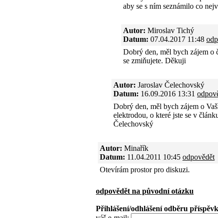
aby se s ním seznámilo co nejv
Autor:
Miroslav Tichý
Datum:
07.04.2017 11:48
odp
Dobrý den, měl bych zájem o č
se zmiňujete. Děkuji
Autor:
Jaroslav Čelechovský
Datum:
16.09.2016 13:31
odpov
Dobrý den, měl bych zájem o Vaší
elektrodou, o které jste se v člán
Čelechovský
Autor:
Minařík
Datum:
11.04.2011 10:45
odpovědět
Otevírám prostor pro diskuzi.
odpovědět na původní otázku
Přihlášení/odhlášení odběru příspěv
váš e-mail: