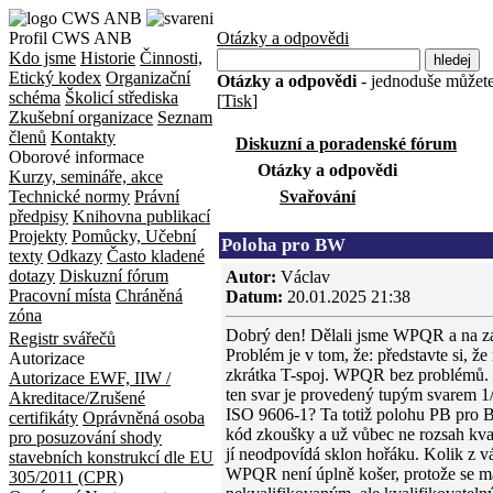
Profil CWS ANB
Otázky a odpovědi
Kdo jsme
Historie
Činnosti,
Etický kodex
Organizační
Otázky a odpovědi
- jednoduše můžete 
schéma
Školicí střediska
[
Tisk
]
Zkušební organizace
Seznam
členů
Kontakty
Diskuzní a poradenské fórum
Oborové informace
Otázky a odpovědi
Kurzy, semináře, akce
Technické normy
Právní
Svařování
předpisy
Knihovna publikací
Projekty
Pomůcky, Učební
Poloha pro BW
texty
Odkazy
Často kladené
dotazy
Diskuzní fórum
Autor:
Václav
Pracovní místa
Chráněná
Datum:
20.01.2025 21:38
zóna
Dobrý den! Dělali jsme WPQR a na zá
Registr svářečů
Problém je v tom, že: představte si, ž
Autorizace
zkrátka T-spoj. WPQR bez problémů. 
Autorizace EWF, IIW /
ten svar je provedený tupým svarem 1/
Akreditace/Zrušené
ISO 9606-1? Ta totiž polohu PB pro 
certifikáty
Oprávněná osoba
kód zkoušky a už vůbec ne rozsah kvali
pro posuzování shody
jí neodpovídá sklon hořáku. Kolik z vá
stavebních konstrukcí dle EU
WPQR není úplně košer, protože se m
305/2011 (CPR)