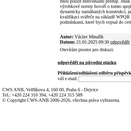
musí použít individuální přístup. Jin
výrobkové normy hovoří o tomto spoji
dynamicky namáhaných konstrukcí, ja
kvalifikaci svářeče na základě WPQR 
podmínkami, které bych vepsal do cert
Autor:
Václav Minařík
Datum:
21.01.2025 09:30
odpovědět
Otevírám prostor pro diskuzi.
odpovědět na původní otázku
Přihlášení/odhlášení odběru příspěv
váš e-mail:
CWS ANB, Velflíkova 4, 160 00, Praha 6 - Dejvice
Tel.: +420 224 310 394, +420 224 315 589
© Copyright CWS-ANB 2006-2026, všechna práva vyhrazena.