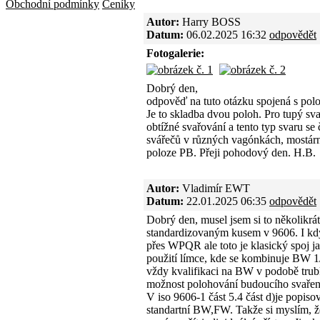
Obchodní podmínky
Ceníky
Autor:
Harry BOSS
Datum:
06.02.2025 16:32
odpovědět
Fotogalerie:
Dobrý den,
odpověď na tuto otázku spojená s polo
Je to skladba dvou poloh. Pro tupý sva
obtížné svařování a tento typ svaru se 
svářečů v různých vagónkách, mostárn
poloze PB. Přeji pohodový den. H.B.
Autor:
Vladimír EWT
Datum:
22.01.2025 06:35
odpovědět
Dobrý den, musel jsem si to několikrát 
standardizovaným kusem v 9606. I když
přes WPQR ale toto je klasický spoj ja
použití límce, kde se kombinuje BW 1
vždy kvalifikaci na BW v podobě tru
možnost polohování budoucího svařen
V iso 9606-1 část 5.4 část d)je popisov
standartní BW,FW. Takže si myslím, že