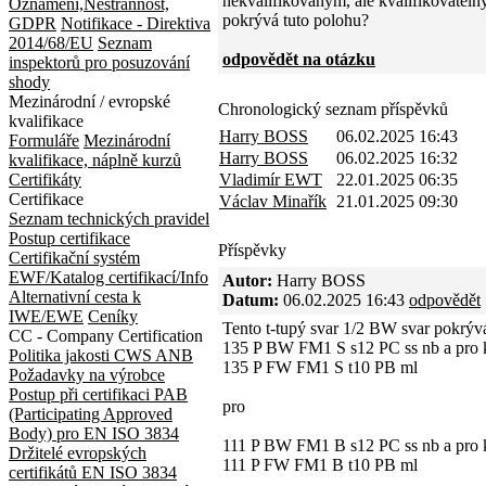
nekvalifikovaným, ale kvalifikovatelný
Oznámení,Nestrannost,
pokrývá tuto polohu?
GDPR
Notifikace - Direktiva
2014/68/EU
Seznam
odpovědět na otázku
inspektorů pro posuzování
shody
Mezinárodní / evropské
Chronologický seznam příspěvků
kvalifikace
Harry BOSS
06.02.2025 16:43
Formuláře
Mezinárodní
Harry BOSS
06.02.2025 16:32
kvalifikace, náplně kurzů
Certifikáty
Vladimír EWT
22.01.2025 06:35
Certifikace
Václav Minařík
21.01.2025 09:30
Seznam technických pravidel
Postup certifikace
Příspěvky
Certifikační systém
EWF/Katalog certifikací/Info
Autor:
Harry BOSS
Alternativní cesta k
Datum:
06.02.2025 16:43
odpovědět
IWE/EWE
Ceníky
Tento t-tupý svar 1/2 BW svar pokrýv
CC - Company Certification
135 P BW FM1 S s12 PC ss nb a pro
Politika jakosti CWS ANB
135 P FW FM1 S t10 PB ml
Požadavky na výrobce
Postup při certifikaci
PAB
pro
(Participating Approved
Body) pro EN ISO 3834
111 P BW FM1 B s12 PC ss nb a pro
Držitelé evropských
111 P FW FM1 B t10 PB ml
certifikátů EN ISO 3834