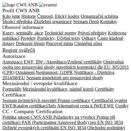
Profil CWS ANB
Kdo jsme
Historie
Činnosti, Etický kodex
Organizační schéma
Školicí střediska
Zkušební organizace
Seznam členů
Kontakty
Oborové informace
Kurzy, semináře, akce
Technické normy
Právní předpisy
Knihovna
publikací
Projekty
Pomůcky, Učební texty
Odkazy
Často kladené
dotazy
Diskuzní fórum
Pracovní místa
Chráněná zóna
Registr svářečů
Autorizace
Autorizace EWF, IIW / Akreditace/Zrušené certifikáty
Oprávněná
osoba pro posuzování shody stavebních konstrukcí dle EU 305/2011
(CPR)
Oznámení,Nestrannost, GDPR
Notifikace - Direktiva
2014/68/EU
Seznam inspektorů pro posuzování shody
Mezinárodní / evropské kvalifikace
Formuláře
Mezinárodní kvalifikace, náplně kurzů
Certifikáty
Certifikace
Seznam technických pravidel
Postup certifikace
Certifikační systém
EWF/Katalog certifikací/Info
Alternativní cesta k IWE/EWE
Ceníky
CC - Company Certification
Politika jakosti CWS ANB
Požadavky na výrobce
Postup při
certifikaci
PAB (Participating Approved Body) pro EN ISO 3834
Držitelé evropských certifikátů EN ISO 3834
Obchodní podmínky