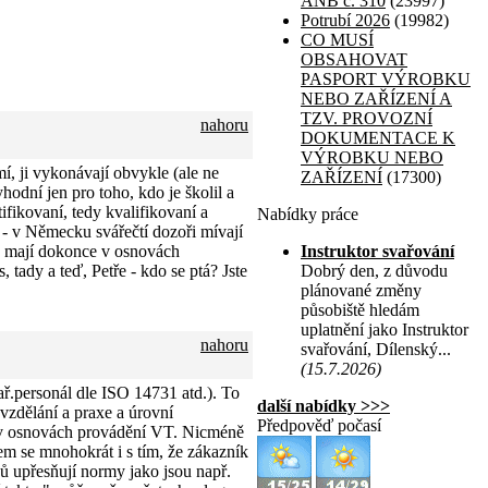
ANB č. 310
(23997)
Potrubí 2026
(19982)
CO MUSÍ
OBSAHOVAT
PASPORT VÝROBKU
NEBO ZAŘÍZENÍ A
TZV. PROVOZNÍ
nahoru
DOKUMENTACE K
VÝROBKU NEBO
í, ji vykonávají obvykle (ale ne
ZAŘÍZENÍ
(17300)
yhodní jen pro toho, kdo je školil a
ifikovaní, tedy kvalifikovaní a
Nabídky práce
d - v Německu svářečtí dozoři mívají
a, mají dokonce v osnovách
Instruktor svařování
 tady a teď, Petře - kdo se ptá? Jste
Dobrý den, z důvodu
plánované změny
působiště hledám
uplatnění jako Instruktor
nahoru
svařování, Dílenský...
(15.7.2026)
ř.personál dle ISO 14731 atd.). To
další nabídky >>>
zdělání a praxe a úrovní
Předpověď počasí
 v osnovách provádění VT. Nicméně
em se mnohokrát i s tím, že zákazník
 upřesňují normy jako jsou např.