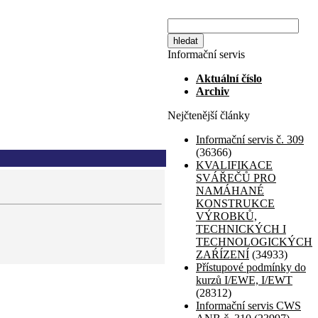
Informační servis
Aktuální číslo
Archiv
Nejčtenější články
Informační servis č. 309
(36366)
KVALIFIKACE
SVÁŘEČŮ PRO
NAMÁHANÉ
KONSTRUKCE
VÝROBKŮ,
TECHNICKÝCH I
TECHNOLOGICKÝCH
ZAŔÍZENÍ
(34933)
Přístupové podmínky do
kurzů I/EWE, I/EWT
(28312)
Informační servis CWS