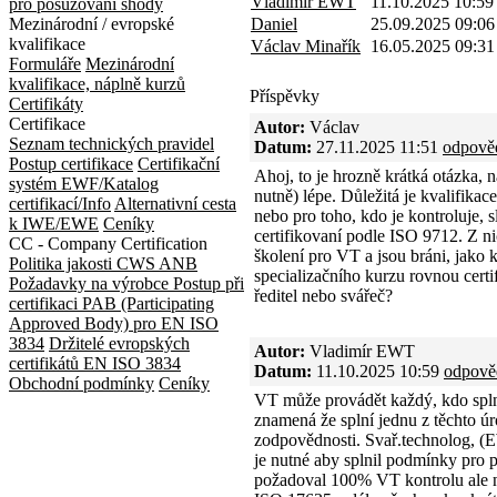
Vladimír EWT
11.10.2025 10:59
pro posuzování shody
Mezinárodní / evropské
Daniel
25.09.2025 09:06
kvalifikace
Václav Minařík
16.05.2025 09:31
Formuláře
Mezinárodní
kvalifikace, náplně kurzů
Příspěvky
Certifikáty
Certifikace
Autor:
Václav
Seznam technických pravidel
Datum:
27.11.2025 11:51
odpově
Postup certifikace
Certifikační
Ahoj, to je hrozně krátká otázka, 
systém EWF/Katalog
nutně) lépe. Důležitá je kvalifikac
certifikací/Info
Alternativní cesta
nebo pro toho, kdo je kontroluje, s
k IWE/EWE
Ceníky
certifikovaní podle ISO 9712. Z ni
CC - Company Certification
školení pro VT a jsou bráni, jako
Politika jakosti CWS ANB
specializačního kurzu rovnou certif
Požadavky na výrobce
Postup při
ředitel nebo svářeč?
certifikaci
PAB (Participating
Approved Body) pro EN ISO
3834
Držitelé evropských
Autor:
Vladimír EWT
certifikátů EN ISO 3834
Datum:
11.10.2025 10:59
odpově
Obchodní podmínky
Ceníky
VT může provádět každý, kdo splní
znamená že splní jednu z těchto 
zodpovědnosti. Svař.technolog, (
je nutné aby splnil podmínky pro 
požadoval 100% VT kontrolu ale n