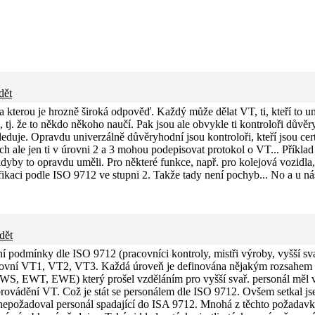
dět
na kterou je hrozně široká odpověď. Každý může dělat VT, ti, kteří to um
e, tj. že to někdo někoho naučí. Pak jsou ale obvykle ti kontroloři důvěr
leduje. Opravdu univerzálně důvěryhodní jsou kontroloři, kteří jsou cert
ch ale jen ti v úrovni 2 a 3 mohou podepisovat protokol o VT... Příkla
 kdyby to opravdu uměli. Pro některé funkce, např. pro kolejová vozidl
ikaci podle ISO 9712 ve stupni 2. Takže tady není pochyb... No a u nás,
dět
 podmínky dle ISO 9712 (pracovníci kontroly, mistři výroby, vyšší sva
úrovní VT1, VT2, VT3. Každá úroveň je definována nějakým rozsahem v
EWS, EWT, EWE) který prošel vzděláním pro vyšší svař. personál měl
provádění VT. Což je stát se personálem dle ISO 9712. Ovšem setkal js
epožadoval personál spadající do ISA 9712. Mnohá z těchto požadavků