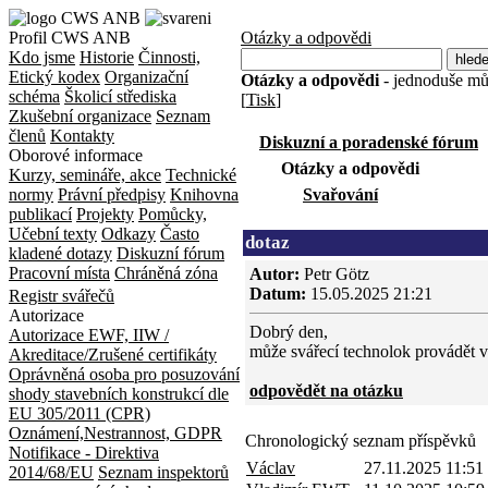
Profil CWS ANB
Otázky a odpovědi
Kdo jsme
Historie
Činnosti,
Etický kodex
Organizační
Otázky a odpovědi
- jednoduše můž
schéma
Školicí střediska
[
Tisk
]
Zkušební organizace
Seznam
členů
Kontakty
Diskuzní a poradenské fórum
Oborové informace
Otázky a odpovědi
Kurzy, semináře, akce
Technické
normy
Právní předpisy
Knihovna
Svařování
publikací
Projekty
Pomůcky,
Učební texty
Odkazy
Často
dotaz
kladené dotazy
Diskuzní fórum
Pracovní místa
Chráněná zóna
Autor:
Petr Götz
Datum:
15.05.2025 21:21
Registr svářečů
Autorizace
Dobrý den,
Autorizace EWF, IIW /
může svářecí technolok provádět v
Akreditace/Zrušené certifikáty
Oprávněná osoba pro posuzování
odpovědět na otázku
shody stavebních konstrukcí dle
EU 305/2011 (CPR)
Oznámení,Nestrannost, GDPR
Chronologický seznam příspěvků
Notifikace - Direktiva
Václav
27.11.2025 11:51
2014/68/EU
Seznam inspektorů