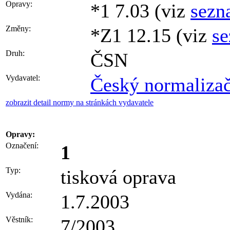
Opravy:
*1 7.03 (viz
sezn
Změny:
*Z1 12.15 (viz
s
Druh:
ČSN
Vydavatel:
Český normalizačn
zobrazit detail normy na stránkách vydavatele
Opravy:
Označení:
1
Typ:
tisková oprava
Vydána:
1.7.2003
Věstník:
7/2003