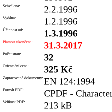
Schválena:
2.2.1996
Vydána:
1.2.1996
Účinnost od:
1.3.1996
Platnost ukončena:
31.3.2017
Počet stran:
32
Orientační cena:
325 Kč
Zapracované dokumenty:
EN 124:1994
Formát PDF:
CPDF - Character
Velikost PDF:
213 kB