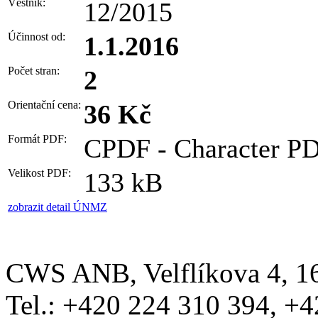
Věstník:
12/2015
Účinnost od:
1.1.2016
Počet stran:
2
Orientační cena:
36 Kč
Formát PDF:
CPDF - Character PD
Velikost PDF:
133 kB
zobrazit detail ÚNMZ
CWS ANB, Velflíkova 4, 160
Tel.: +420 224 310 394, +