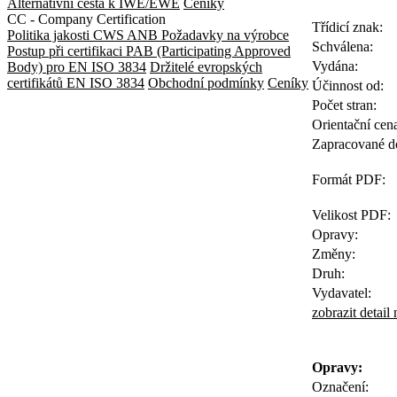
Alternativní cesta k IWE/EWE
Ceníky
CC - Company Certification
Třídicí znak:
Politika jakosti CWS ANB
Požadavky na výrobce
Schválena:
Postup při certifikaci
PAB (Participating Approved
Vydána:
Body) pro EN ISO 3834
Držitelé evropských
certifikátů EN ISO 3834
Obchodní podmínky
Ceníky
Účinnost od:
Počet stran:
Orientační cen
Zapracované d
Formát PDF:
Velikost PDF:
Opravy:
Změny:
Druh:
Vydavatel:
zobrazit detail
Opravy:
Označení: