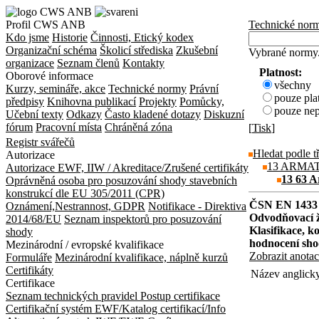
Profil CWS ANB
Technické nor
Kdo jsme
Historie
Činnosti, Etický kodex
Organizační schéma
Školicí střediska
Zkušební
Vybrané normy
organizace
Seznam členů
Kontakty
Platnost:
Oborové informace
všechny
Kurzy, semináře, akce
Technické normy
Právní
pouze pla
předpisy
Knihovna publikací
Projekty
Pomůcky,
pouze nep
Učební texty
Odkazy
Často kladené dotazy
Diskuzní
fórum
Pracovní místa
Chráněná zóna
[
Tisk
]
Registr svářečů
Hledat podle t
Autorizace
13 ARMA
Autorizace EWF, IIW / Akreditace/Zrušené certifikáty
13 63 A
Oprávněná osoba pro posuzování shody stavebních
konstrukcí dle EU 305/2011 (CPR)
ČSN EN 1433
Oznámení,Nestrannost, GDPR
Notifikace - Direktiva
Odvodňovací ž
2014/68/EU
Seznam inspektorů pro posuzování
Klasifikace, k
shody
hodnocení sh
Mezinárodní / evropské kvalifikace
Zobrazit anotac
Formuláře
Mezinárodní kvalifikace, náplně kurzů
Certifikáty
Název anglick
Certifikace
Seznam technických pravidel
Postup certifikace
Certifikační systém EWF/Katalog certifikací/Info