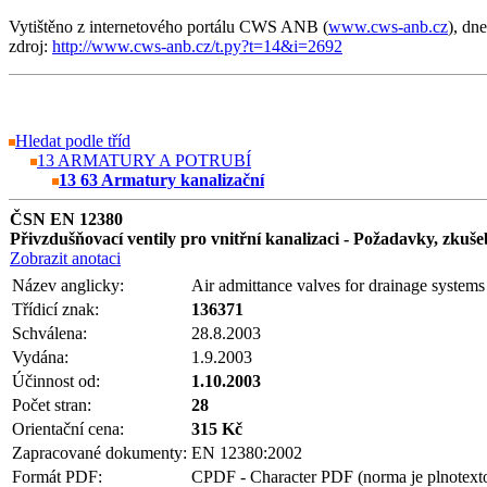
Vytištěno z internetového portálu CWS ANB (
www.cws-anb.cz
), dn
zdroj:
http://www.cws-anb.cz/t.py?t=14&i=2692
Hledat podle tříd
13 ARMATURY A POTRUBÍ
13 63 Armatury kanalizační
ČSN EN 12380
Přivzdušňovací ventily pro vnitřní kanalizaci - Požadavky, zku
Zobrazit anotaci
Název anglicky:
Air admittance valves for drainage systems
Třídicí znak:
136371
Schválena:
28.8.2003
Vydána:
1.9.2003
Účinnost od:
1.10.2003
Počet stran:
28
Orientační cena:
315 Kč
Zapracované dokumenty:
EN 12380:2002
Formát PDF:
CPDF - Character PDF (norma je plnotext