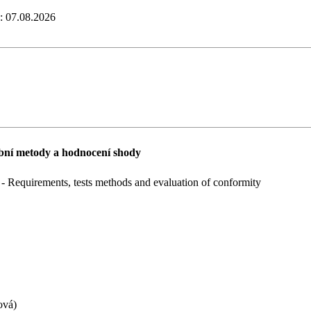
e: 07.08.2026
šební metody a hodnocení shody
 - Requirements, tests methods and evaluation of conformity
ová)