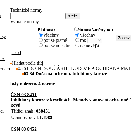
Technické normy
í
Vybrané normy.
Platnost:
Účinnost/změny od:
všechny
všechny
azy
pouze platné
rok
pouze neplatné
nejnovější
[
Tisk
]
oba
Hledat podle tříd
03 STROJNÍ SOUČÁSTI - KOROZE A OCHRANA MA
eznam
03 84 Dočasná ochrana. Inhibitory koroze
byly nalezeny 4 normy
ČSN 03 8451
Inhibitory koroze v kyselinách. Metody stanovení ochranné ú
kovů
aci
Třídicí znak:
038451
Účinnost od:
1.1.1988
ČSN 03 8452