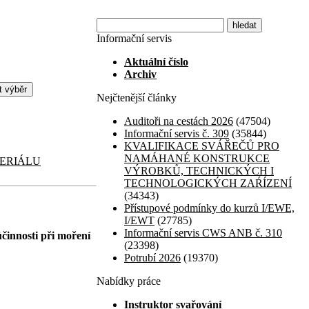
Informační servis
Aktuální číslo
Archiv
Nejčtenější články
Auditoři na cestách 2026
(47504)
Informační servis č. 309
(35844)
KVALIFIKACE SVÁŘEČŮ PRO
NAMÁHANÉ KONSTRUKCE
TERIÁLU
VÝROBKŮ, TECHNICKÝCH I
TECHNOLOGICKÝCH ZAŔÍZENÍ
(34343)
Přístupové podmínky do kurzů I/EWE,
I/EWT
(27785)
Informační servis CWS ANB č. 310
činnosti při moření
(23398)
Potrubí 2026
(19370)
Nabídky práce
Instruktor svařování