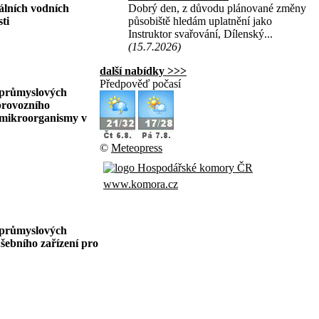
rálních vodních
Dobrý den, z důvodu plánované změny
ti
působiště hledám uplatnění jako
Instruktor svařování, Dílenský...
(15.7.2026)
další nabídky >>>
Předpověď počasí
v průmyslových
provozního
í mikroorganismy v
©
Meteopress
www.komora.cz
v průmyslových
ušebního zařízení pro