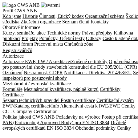
Profil CWS ANB
Kdo jsme
Historie
Činnosti, Etický kodex
Organizační schéma
Školic
střediska
Zkušební organizace
Seznam členů
Kontakty
Oborové informace
Kurzy, semináře, akce
Technické normy
Právní předpisy
Knihovna
publikací
Projekty
Pomůcky, Učební texty
Odkazy
Často kladené dot
Diskuzní fórum
Pracovní místa
Chráněná zóna
Registr svářečů
Autorizace
Autorizace EWF, IIW / Akreditace/Zrušené certifikáty
Oprávněná os
pro posuzování shody stavebních konstrukcí dle EU 305/2011 (CPR)
Oznámení,Nestrannost, GDPR
Notifikace - Direktiva 2014/68/EU
S
inspektorů pro posuzování shody
Mezinárodní / evropské kvalifikace
Formuláře
Mezinárodní kvalifikace, náplně kurzů
Certifikáty
Certifikace
Seznam technických pravidel
Postup certifikace
Certifikační systém
EWF/Katalog certifikací/Info
Alternativní cesta k IWE/EWE
Ceníky
CC - Company Certification
Politika jakosti CWS ANB
Požadavky na výrobce
Postup při certifik
PAB (Participating Approved Body) pro EN ISO 3834
Držitelé
evropských certifikátů EN ISO 3834
Obchodní podmínky
Ceníky