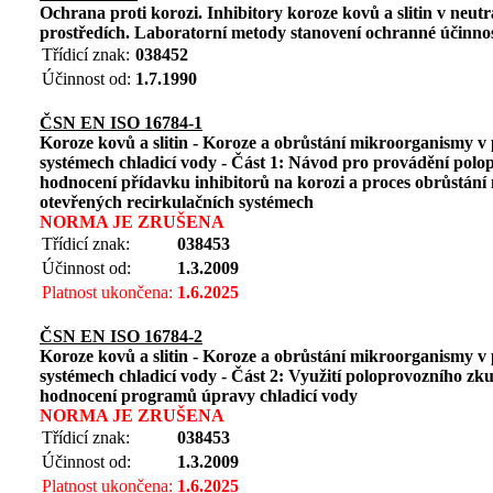
Ochrana proti korozi. Inhibitory koroze kovů a slitin v neut
prostředích. Laboratorní metody stanovení ochranné účinnos
Třídicí znak:
038452
Účinnost od:
1.7.1990
ČSN EN ISO 16784-1
Koroze kovů a slitin - Koroze a obrůstání mikroorganismy 
systémech chladicí vody - Část 1: Návod pro provádění polo
hodnocení přídavku inhibitorů na korozi a proces obrůstán
otevřených recirkulačních systémech
NORMA JE ZRUŠENA
Třídicí znak:
038453
Účinnost od:
1.3.2009
Platnost ukončena:
1.6.2025
ČSN EN ISO 16784-2
Koroze kovů a slitin - Koroze a obrůstání mikroorganismy 
systémech chladicí vody - Část 2: Využití poloprovozního zk
hodnocení programů úpravy chladicí vody
NORMA JE ZRUŠENA
Třídicí znak:
038453
Účinnost od:
1.3.2009
Platnost ukončena:
1.6.2025