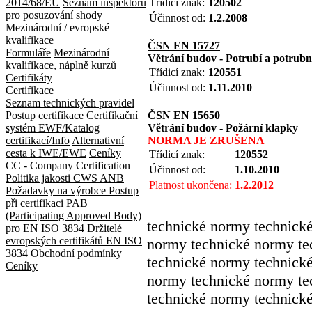
2014/68/EU
Seznam inspektorů
Třídicí znak:
120502
pro posuzování shody
Účinnost od:
1.2.2008
Mezinárodní / evropské
kvalifikace
ČSN EN 15727
Formuláře
Mezinárodní
Větrání budov - Potrubí a potrubní
kvalifikace, náplně kurzů
Třídicí znak:
120551
Certifikáty
Účinnost od:
1.11.2010
Certifikace
Seznam technických pravidel
Postup certifikace
Certifikační
ČSN EN 15650
systém EWF/Katalog
Větrání budov - Požární klapky
certifikací/Info
Alternativní
NORMA JE ZRUŠENA
cesta k IWE/EWE
Ceníky
Třídicí znak:
120552
CC - Company Certification
Účinnost od:
1.10.2010
Politika jakosti CWS ANB
Platnost ukončena:
1.2.2012
Požadavky na výrobce
Postup
při certifikaci
PAB
(Participating Approved Body)
technické normy technick
pro EN ISO 3834
Držitelé
evropských certifikátů EN ISO
normy technické normy te
3834
Obchodní podmínky
technické normy technick
Ceníky
normy technické normy te
technické normy technick