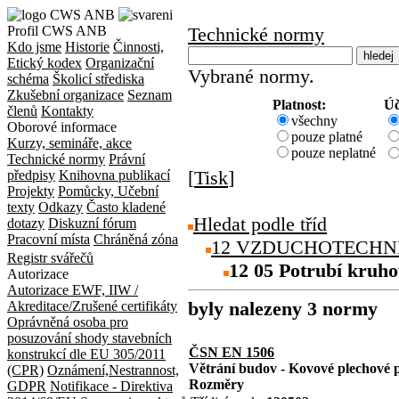
Profil CWS ANB
Technické normy
Kdo jsme
Historie
Činnosti,
Etický kodex
Organizační
Vybrané normy.
schéma
Školicí střediska
Zkušební organizace
Seznam
Platnost:
Úč
členů
Kontakty
všechny
Oborové informace
pouze platné
Kurzy, semináře, akce
pouze neplatné
Technické normy
Právní
[
Tisk
]
předpisy
Knihovna publikací
Projekty
Pomůcky, Učební
texty
Odkazy
Často kladené
Hledat podle tříd
dotazy
Diskuzní fórum
Pracovní místa
Chráněná zóna
12 VZDUCHOTECHNI
Registr svářečů
12 05 Potrubí kruho
Autorizace
Autorizace EWF, IIW /
byly nalezeny 3 normy
Akreditace/Zrušené certifikáty
Oprávněná osoba pro
posuzování shody stavebních
ČSN EN 1506
konstrukcí dle EU 305/2011
Větrání budov - Kovové plechové 
(CPR)
Oznámení,Nestrannost,
Rozměry
GDPR
Notifikace - Direktiva