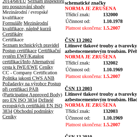
2014/68/EU
Seznam inspektorů
schematické značky
pro posuzování shody
NORMA JE ZRUŠENA
Mezinárodní / evropské
Třídicí znak:
132000
kvalifikace
Účinnost od:
1.10.1978
Formuláře
Mezinárodní
Platnost ukončena:
1.5.2007
kvalifikace, náplně kurzů
Certifikáty
Certifikace
ČSN 13 2002
Seznam technických pravidel
Litinové tlakové trouby a tvarovky
Postup certifikace
Certifikační
azbestocementovým troubám. Pře
systém EWF/Katalog
NORMA JE ZRUŠENA
certifikací/Info
Alternativní
Třídicí znak:
132002
cesta k IWE/EWE
Ceníky
Účinnost od:
1.10.1969
CC - Company Certification
Platnost ukončena:
1.5.2007
Politika jakosti CWS ANB
Požadavky na výrobce
Postup
ČSN 13 2003
při certifikaci
PAB
Litinové tlakové trouby a tvarovky
(Participating Approved Body)
azbestocementovým troubám. Hla
pro EN ISO 3834
Držitelé
NORMA JE ZRUŠENA
evropských certifikátů EN ISO
3834
Obchodní podmínky
Třídicí znak:
132003
Ceníky
Účinnost od:
1.10.1969
Platnost ukončena:
1.5.2007
ČSN 13 2010