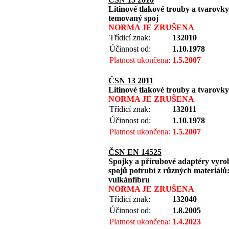
Litinové tlakové trouby a tvarovky
temovaný spoj
NORMA JE ZRUŠENA
Třídicí znak:
132010
Účinnost od:
1.10.1978
Platnost ukončena:
1.5.2007
ČSN 13 2011
Litinové tlakové trouby a tvarovky
NORMA JE ZRUŠENA
Třídicí znak:
132011
Účinnost od:
1.10.1978
Platnost ukončena:
1.5.2007
ČSN EN 14525
Spojky a přírubové adaptéry vyrob
spojů potrubí z různých materiálů: 
vulkánfíbru
NORMA JE ZRUŠENA
Třídicí znak:
132040
Účinnost od:
1.8.2005
Platnost ukončena:
1.4.2023