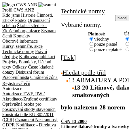
Profil CWS ANB
Technické normy
Kdo jsme
Historie
Činnosti,
Etický kodex
Organizační
Vybrané normy.
schéma
Školicí střediska
Zkušební organizace
Seznam
Platnost:
Úč
členů
Kontakty
všechny
Oborové informace
pouze platné
Kurzy, semináře, akce
pouze neplatné
Technické normy
Právní
[
Tisk
]
předpisy
Knihovna publikací
Projekty
Pomůcky, Učební
texty
Odkazy
Často kladené
Hledat podle tříd
dotazy
Diskuzní fórum
Pracovní místa
Chráněná zóna
13 ARMATURY A PO
Registr svářečů
13 20 Litinové, tlak
Autorizace
Autorizace EWF, IIW /
smaltovaných
Akreditace/Zrušené certifikáty
Oprávněná osoba pro
bylo nalezeno 28 norem
posuzování shody stavebních
konstrukcí dle EU 305/2011
(CPR)
Oznámení,Nestrannost,
ČSN 13 2000
GDPR
Notifikace - Direktiva
Litinové tlakové trouby a tvarovky