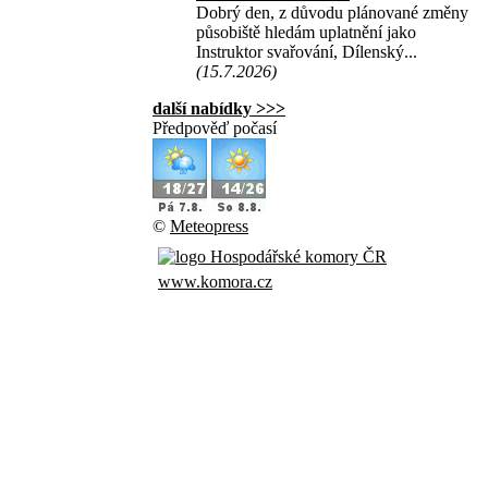
Dobrý den, z důvodu plánované změny
působiště hledám uplatnění jako
Instruktor svařování, Dílenský...
(15.7.2026)
další nabídky >>>
Předpověď počasí
©
Meteopress
www.komora.cz