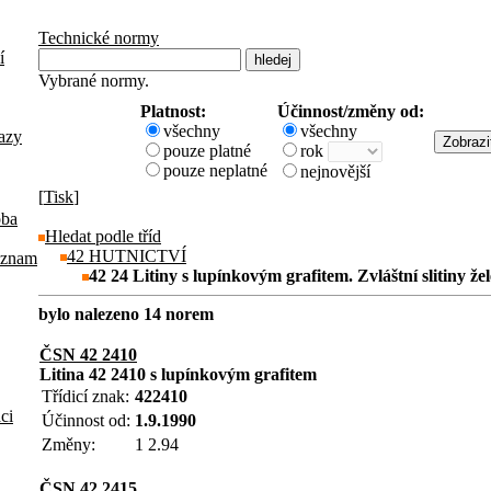
Technické normy
í
Vybrané normy.
Platnost:
Účinnost/změny od:
všechny
všechny
azy
pouze platné
rok
pouze neplatné
nejnovější
[
Tisk
]
oba
Hledat podle tříd
42 HUTNICTVÍ
eznam
42 24 Litiny s lupínkovým grafitem. Zvláštní slitiny že
bylo nalezeno 14 norem
ČSN 42 2410
Litina 42 2410 s lupínkovým grafitem
Třídicí znak:
422410
aci
Účinnost od:
1.9.1990
Změny:
1 2.94
ČSN 42 2415