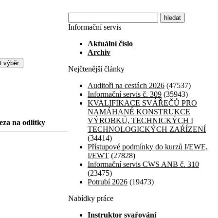
Informační servis
Aktuální číslo
Archiv
Nejčtenější články
Auditoři na cestách 2026
(47537)
Informační servis č. 309
(35943)
KVALIFIKACE SVÁŘEČŮ PRO
NAMÁHANÉ KONSTRUKCE
VÝROBKŮ, TECHNICKÝCH I
leza na odlitky
TECHNOLOGICKÝCH ZAŔÍZENÍ
(34414)
Přístupové podmínky do kurzů I/EWE,
I/EWT
(27828)
Informační servis CWS ANB č. 310
(23475)
Potrubí 2026
(19473)
Nabídky práce
Instruktor svařování