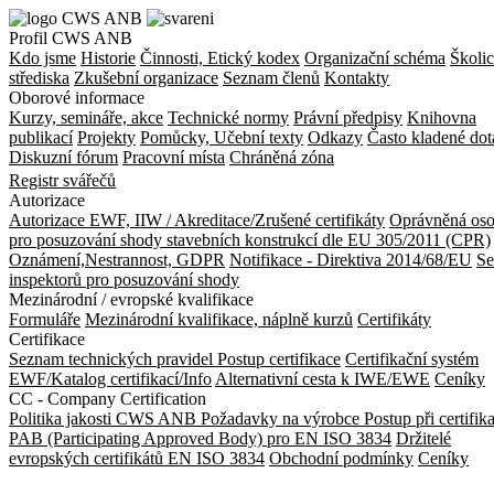
Profil CWS ANB
Kdo jsme
Historie
Činnosti, Etický kodex
Organizační schéma
Školic
střediska
Zkušební organizace
Seznam členů
Kontakty
Oborové informace
Kurzy, semináře, akce
Technické normy
Právní předpisy
Knihovna
publikací
Projekty
Pomůcky, Učební texty
Odkazy
Často kladené dot
Diskuzní fórum
Pracovní místa
Chráněná zóna
Registr svářečů
Autorizace
Autorizace EWF, IIW / Akreditace/Zrušené certifikáty
Oprávněná os
pro posuzování shody stavebních konstrukcí dle EU 305/2011 (CPR)
Oznámení,Nestrannost, GDPR
Notifikace - Direktiva 2014/68/EU
S
inspektorů pro posuzování shody
Mezinárodní / evropské kvalifikace
Formuláře
Mezinárodní kvalifikace, náplně kurzů
Certifikáty
Certifikace
Seznam technických pravidel
Postup certifikace
Certifikační systém
EWF/Katalog certifikací/Info
Alternativní cesta k IWE/EWE
Ceníky
CC - Company Certification
Politika jakosti CWS ANB
Požadavky na výrobce
Postup při certifik
PAB (Participating Approved Body) pro EN ISO 3834
Držitelé
evropských certifikátů EN ISO 3834
Obchodní podmínky
Ceníky