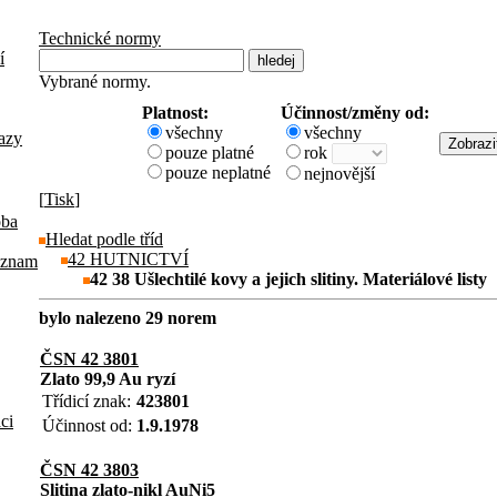
Technické normy
í
Vybrané normy.
Platnost:
Účinnost/změny od:
všechny
všechny
azy
pouze platné
rok
pouze neplatné
nejnovější
[
Tisk
]
oba
Hledat podle tříd
42 HUTNICTVÍ
eznam
42 38 Ušlechtilé kovy a jejich slitiny. Materiálové listy
bylo nalezeno 29 norem
ČSN 42 3801
Zlato 99,9 Au ryzí
Třídicí znak:
423801
aci
Účinnost od:
1.9.1978
ČSN 42 3803
Slitina zlato-nikl AuNi5