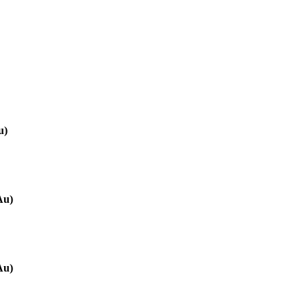
u)
Au)
Au)