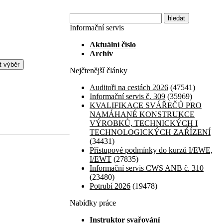
Informační servis
Aktuální číslo
Archiv
Nejčtenější články
Auditoři na cestách 2026
(47541)
Informační servis č. 309
(35969)
KVALIFIKACE SVÁŘEČŮ PRO
NAMÁHANÉ KONSTRUKCE
VÝROBKŮ, TECHNICKÝCH I
TECHNOLOGICKÝCH ZAŔÍZENÍ
(34431)
Přístupové podmínky do kurzů I/EWE,
I/EWT
(27835)
Informační servis CWS ANB č. 310
(23480)
Potrubí 2026
(19478)
Nabídky práce
Instruktor svařování