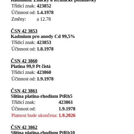
Třídicí znak:
423852
Účinnost od:
1.4.1978
Změny:
a 12.78
ČSN 42 3853
Kadmium pro anody Cd 99,5%
Třídicí znak:
423853
Účinnost od:
1.8.1978
ČSN 42 3860
Platina 99,9 Pt čistá
Třídicí znak:
423860
Účinnost od:
1.9.1978
ČSN 42 3861
Slitina platina-rhodium PtRh5
Třídicí znak:
423861
Účinnost od:
1.9.1978
Platnost bude ukončena:
1.9.2026
ČSN 42 3862
Slitina platina-rhodium PtRh10