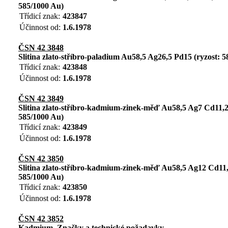
585/1000 Au)
Třídicí znak:
423847
Účinnost od:
1.6.1978
ČSN 42 3848
Slitina zlato-stříbro-paladium Au58,5 Ag26,5 Pd15 (ryzost: 
Třídicí znak:
423848
Účinnost od:
1.6.1978
ČSN 42 3849
Slitina zlato-stříbro-kadmium-zinek-měď Au58,5 Ag7 Cd11,2
585/1000 Au)
Třídicí znak:
423849
Účinnost od:
1.6.1978
ČSN 42 3850
Slitina zlato-stříbro-kadmium-zinek-měď Au58,5 Ag12 Cd11,
585/1000 Au)
Třídicí znak:
423850
Účinnost od:
1.6.1978
ČSN 42 3852
Kadmium. Značky a technické požadavky