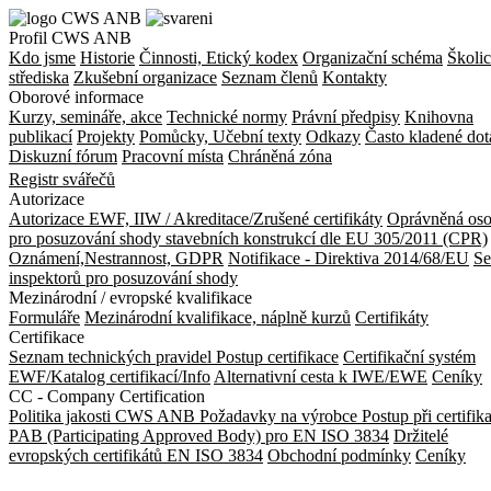
Profil CWS ANB
Kdo jsme
Historie
Činnosti, Etický kodex
Organizační schéma
Školic
střediska
Zkušební organizace
Seznam členů
Kontakty
Oborové informace
Kurzy, semináře, akce
Technické normy
Právní předpisy
Knihovna
publikací
Projekty
Pomůcky, Učební texty
Odkazy
Často kladené dot
Diskuzní fórum
Pracovní místa
Chráněná zóna
Registr svářečů
Autorizace
Autorizace EWF, IIW / Akreditace/Zrušené certifikáty
Oprávněná os
pro posuzování shody stavebních konstrukcí dle EU 305/2011 (CPR)
Oznámení,Nestrannost, GDPR
Notifikace - Direktiva 2014/68/EU
S
inspektorů pro posuzování shody
Mezinárodní / evropské kvalifikace
Formuláře
Mezinárodní kvalifikace, náplně kurzů
Certifikáty
Certifikace
Seznam technických pravidel
Postup certifikace
Certifikační systém
EWF/Katalog certifikací/Info
Alternativní cesta k IWE/EWE
Ceníky
CC - Company Certification
Politika jakosti CWS ANB
Požadavky na výrobce
Postup při certifik
PAB (Participating Approved Body) pro EN ISO 3834
Držitelé
evropských certifikátů EN ISO 3834
Obchodní podmínky
Ceníky