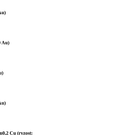
Au)
0 Au)
u)
Au)
n0,2 Cu (ryzost: