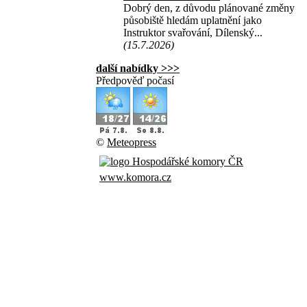
Dobrý den, z důvodu plánované změny
působiště hledám uplatnění jako
Instruktor svařování, Dílenský...
(15.7.2026)
další nabídky >>>
Předpověď počasí
©
Meteopress
www.komora.cz