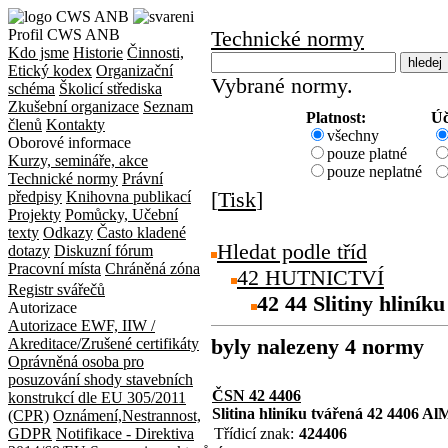
Profil CWS ANB
Technické normy
Kdo jsme
Historie
Činnosti,
Etický kodex
Organizační
Vybrané normy.
schéma
Školicí střediska
Zkušební organizace
Seznam
Platnost:
Úč
členů
Kontakty
všechny
Oborové informace
pouze platné
Kurzy, semináře, akce
pouze neplatné
Technické normy
Právní
[
Tisk
]
předpisy
Knihovna publikací
Projekty
Pomůcky, Učební
texty
Odkazy
Často kladené
Hledat podle tříd
dotazy
Diskuzní fórum
Pracovní místa
Chráněná zóna
42 HUTNICTVÍ
Registr svářečů
42 44 Slitiny hliníku
Autorizace
Autorizace EWF, IIW /
byly nalezeny 4 normy
Akreditace/Zrušené certifikáty
Oprávněná osoba pro
posuzování shody stavebních
ČSN 42 4406
konstrukcí dle EU 305/2011
Slitina hliníku tvářená 42 4406 A
(CPR)
Oznámení,Nestrannost,
GDPR
Notifikace - Direktiva
Třídicí znak:
424406