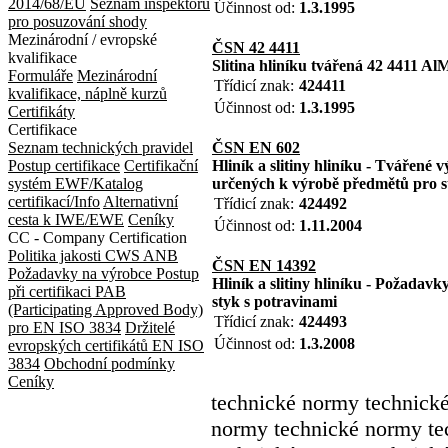
2014/68/EU
Seznam inspektorů
Účinnost od:
1.3.1995
pro posuzování shody
Mezinárodní / evropské
ČSN 42 4411
kvalifikace
Slitina hliníku tvářená 42 4411 A
Formuláře
Mezinárodní
Třídicí znak:
424411
kvalifikace, náplně kurzů
Účinnost od:
1.3.1995
Certifikáty
Certifikace
Seznam technických pravidel
ČSN EN 602
Postup certifikace
Certifikační
Hliník a slitiny hliníku - Tvářené
systém EWF/Katalog
určených k výrobě předmětů pro s
certifikací/Info
Alternativní
Třídicí znak:
424492
cesta k IWE/EWE
Ceníky
Účinnost od:
1.11.2004
CC - Company Certification
Politika jakosti CWS ANB
ČSN EN 14392
Požadavky na výrobce
Postup
Hliník a slitiny hliníku - Požada
při certifikaci
PAB
styk s potravinami
(Participating Approved Body)
Třídicí znak:
424493
pro EN ISO 3834
Držitelé
Účinnost od:
1.3.2008
evropských certifikátů EN ISO
3834
Obchodní podmínky
Ceníky
technické normy technick
normy technické normy te