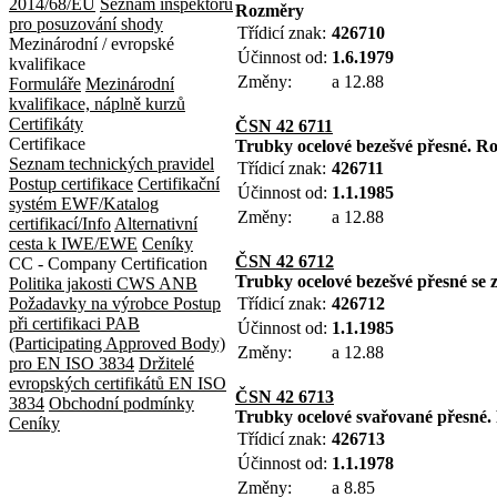
2014/68/EU
Seznam inspektorů
Rozměry
pro posuzování shody
Třídicí znak:
426710
Mezinárodní / evropské
Účinnost od:
1.6.1979
kvalifikace
Změny:
a 12.88
Formuláře
Mezinárodní
kvalifikace, náplně kurzů
Certifikáty
ČSN 42 6711
Certifikace
Trubky ocelové bezešvé přesné. R
Seznam technických pravidel
Třídicí znak:
426711
Postup certifikace
Certifikační
Účinnost od:
1.1.1985
systém EWF/Katalog
Změny:
a 12.88
certifikací/Info
Alternativní
cesta k IWE/EWE
Ceníky
ČSN 42 6712
CC - Company Certification
Trubky ocelové bezešvé přesné se 
Politika jakosti CWS ANB
Požadavky na výrobce
Postup
Třídicí znak:
426712
při certifikaci
PAB
Účinnost od:
1.1.1985
(Participating Approved Body)
Změny:
a 12.88
pro EN ISO 3834
Držitelé
evropských certifikátů EN ISO
ČSN 42 6713
3834
Obchodní podmínky
Trubky ocelové svařované přesné
Ceníky
Třídicí znak:
426713
Účinnost od:
1.1.1978
Změny:
a 8.85