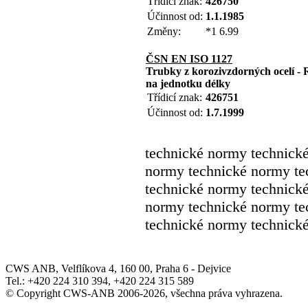
Třídicí znak:
426750
Účinnost od:
1.1.1985
Změny:
*1 6.99
ČSN EN ISO 1127
Trubky z korozivzdorných ocelí -
na jednotku délky
Třídicí znak:
426751
Účinnost od:
1.7.1999
technické normy technick
normy technické normy te
technické normy technick
normy technické normy te
technické normy technick
CWS ANB, Velflíkova 4, 160 00, Praha 6 - Dejvice
Tel.: +420 224 310 394, +420 224 315 589
© Copyright CWS-ANB 2006-2026, všechna práva vyhrazena.