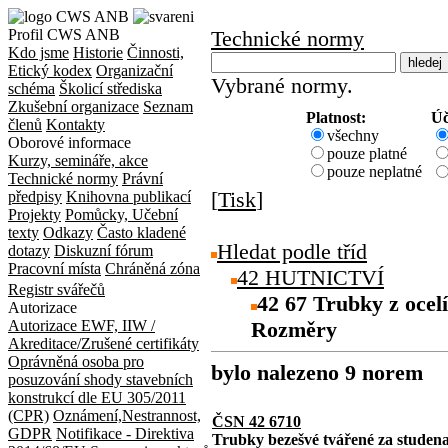
Profil CWS ANB
Technické normy
Kdo jsme
Historie
Činnosti,
Etický kodex
Organizační
Vybrané normy.
schéma
Školicí střediska
Zkušební organizace
Seznam
Platnost:
Úč
členů
Kontakty
všechny
Oborové informace
pouze platné
Kurzy, semináře, akce
pouze neplatné
Technické normy
Právní
[
Tisk
]
předpisy
Knihovna publikací
Projekty
Pomůcky, Učební
texty
Odkazy
Často kladené
Hledat podle tříd
dotazy
Diskuzní fórum
Pracovní místa
Chráněná zóna
42 HUTNICTVÍ
Registr svářečů
42 67 Trubky z ocelí
Autorizace
Autorizace EWF, IIW /
Rozměry
Akreditace/Zrušené certifikáty
Oprávněná osoba pro
bylo nalezeno 9 norem
posuzování shody stavebních
konstrukcí dle EU 305/2011
(CPR)
Oznámení,Nestrannost,
ČSN 42 6710
GDPR
Notifikace - Direktiva
Trubky bezešvé tvářené za studena 