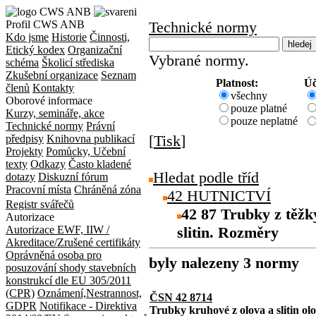
Profil CWS ANB
Technické normy
Kdo jsme
Historie
Činnosti,
Etický kodex
Organizační
Vybrané normy.
schéma
Školicí střediska
Zkušební organizace
Seznam
Platnost:
Úč
členů
Kontakty
všechny
Oborové informace
pouze platné
Kurzy, semináře, akce
pouze neplatné
Technické normy
Právní
[
Tisk
]
předpisy
Knihovna publikací
Projekty
Pomůcky, Učební
texty
Odkazy
Často kladené
Hledat podle tříd
dotazy
Diskuzní fórum
Pracovní místa
Chráněná zóna
42 HUTNICTVÍ
Registr svářečů
42 87 Trubky z těžk
Autorizace
Autorizace EWF, IIW /
slitin. Rozměry
Akreditace/Zrušené certifikáty
Oprávněná osoba pro
byly nalezeny 3 normy
posuzování shody stavebních
konstrukcí dle EU 305/2011
(CPR)
Oznámení,Nestrannost,
ČSN 42 8714
GDPR
Notifikace - Direktiva
Trubky kruhové z olova a slitin o