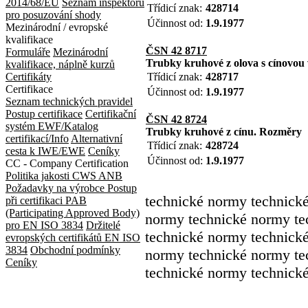
2014/68/EU
Seznam inspektorů
Třídicí znak:
428714
pro posuzování shody
Účinnost od:
1.9.1977
Mezinárodní / evropské
kvalifikace
ČSN 42 8717
Formuláře
Mezinárodní
Trubky kruhové z olova s cínovou
kvalifikace, náplně kurzů
Certifikáty
Třídicí znak:
428717
Certifikace
Účinnost od:
1.9.1977
Seznam technických pravidel
Postup certifikace
Certifikační
ČSN 42 8724
systém EWF/Katalog
Trubky kruhové z cínu. Rozměry
certifikací/Info
Alternativní
Třídicí znak:
428724
cesta k IWE/EWE
Ceníky
Účinnost od:
1.9.1977
CC - Company Certification
Politika jakosti CWS ANB
Požadavky na výrobce
Postup
technické normy technick
při certifikaci
PAB
(Participating Approved Body)
normy technické normy te
pro EN ISO 3834
Držitelé
technické normy technick
evropských certifikátů EN ISO
3834
Obchodní podmínky
normy technické normy te
Ceníky
technické normy technick