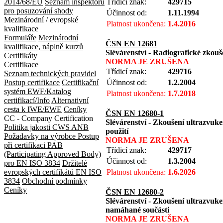
2014/68/EU
Seznam inspektorů
Třídicí znak:
429715
pro posuzování shody
Účinnost od:
1.11.1994
Mezinárodní / evropské
Platnost ukončena:
1.4.2016
kvalifikace
Formuláře
Mezinárodní
ČSN EN 12681
kvalifikace, náplně kurzů
Slévárenství - Radiografické zkouš
Certifikáty
NORMA JE ZRUŠENA
Certifikace
Třídicí znak:
429716
Seznam technických pravidel
Postup certifikace
Certifikační
Účinnost od:
1.2.2004
systém EWF/Katalog
Platnost ukončena:
1.7.2018
certifikací/Info
Alternativní
cesta k IWE/EWE
Ceníky
ČSN EN 12680-1
CC - Company Certification
Slévárenství - Zkoušení ultrazvuke
Politika jakosti CWS ANB
použití
Požadavky na výrobce
Postup
NORMA JE ZRUŠENA
při certifikaci
PAB
Třídicí znak:
429717
(Participating Approved Body)
Účinnost od:
1.3.2004
pro EN ISO 3834
Držitelé
evropských certifikátů EN ISO
Platnost ukončena:
1.6.2026
3834
Obchodní podmínky
Ceníky
ČSN EN 12680-2
Slévárenství - Zkoušení ultrazvuke
namáhané součásti
NORMA JE ZRUŠENA