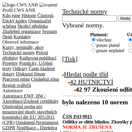
Profil CWS ANB
Technické normy
Kdo jsme
Historie
Činnosti,
Etický kodex
Organizační
Vybrané normy.
schéma
Školicí střediska
Zkušební organizace
Seznam
Platnost:
Úč
členů
Kontakty
všechny
Oborové informace
pouze platné
Kurzy, semináře, akce
pouze neplatné
Technické normy
Právní
[
Tisk
]
předpisy
Knihovna publikací
Projekty
Pomůcky, Učební
texty
Odkazy
Často kladené
Hledat podle tříd
dotazy
Diskuzní fórum
Pracovní místa
Chráněná zóna
42 HUTNICTVÍ
Registr svářečů
42 97 Zkoušení odli
Autorizace
Autorizace EWF, IIW /
bylo nalezeno 10 norem
Akreditace/Zrušené certifikáty
Oprávněná osoba pro
posuzování shody stavebních
ČSN ISO 9915
konstrukcí dle EU 305/2011
Odlitky ze slitin hliníku. Zkoušky
(CPR)
Oznámení,Nestrannost,
NORMA JE ZRUŠENA
GDPR
Notifikace - Direktiva