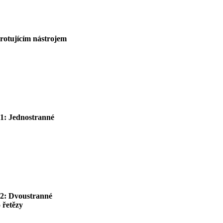
 rotujícím nástrojem
 1: Jednostranné
t 2: Dvoustranné
 řetězy