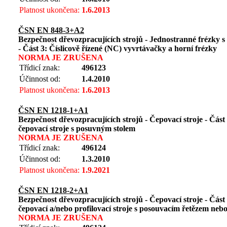
Platnost ukončena:
1.6.2013
ČSN EN 848-3+A2
Bezpečnost dřevozpracujících strojů - Jednostranné frézky s
- Část 3: Číslicově řízené (NC) vyvrtávačky a horní frézky
NORMA JE ZRUŠENA
Třídicí znak:
496123
Účinnost od:
1.4.2010
Platnost ukončena:
1.6.2013
ČSN EN 1218-1+A1
Bezpečnost dřevozpracujících strojů - Čepovací stroje - Část
čepovací stroje s posuvným stolem
NORMA JE ZRUŠENA
Třídicí znak:
496124
Účinnost od:
1.3.2010
Platnost ukončena:
1.9.2021
ČSN EN 1218-2+A1
Bezpečnost dřevozpracujících strojů - Čepovací stroje - Čás
čepovací a/nebo profilovací stroje s posouvacím řetězem nebo
NORMA JE ZRUŠENA