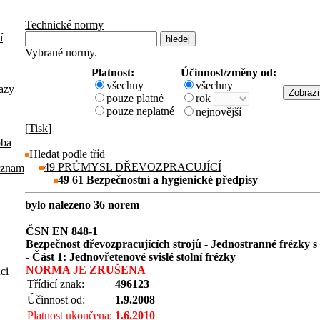
Technické normy
í
Vybrané normy.
Platnost:
Účinnost/změny od:
všechny
všechny
azy
pouze platné
rok
pouze neplatné
nejnovější
[
Tisk
]
oba
Hledat podle tříd
49 PRŮMYSL DŘEVOZPRACUJÍCÍ
eznam
49 61 Bezpečnostní a hygienické předpisy
bylo nalezeno 36 norem
ČSN EN 848-1
Bezpečnost dřevozpracujících strojů - Jednostranné frézky s
- Část 1: Jednovřetenové svislé stolní frézky
NORMA JE ZRUŠENA
aci
Třídicí znak:
496123
Účinnost od:
1.9.2008
Platnost ukončena:
1.6.2010