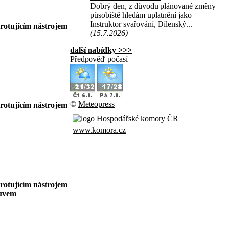
Dobrý den, z důvodu plánované změny
působiště hledám uplatnění jako
Instruktor svařování, Dílenský...
 rotujícím nástrojem
(15.7.2026)
další nabídky >>>
Předpověď počasí
©
Meteopress
 rotujícím nástrojem
www.komora.cz
 rotujícím nástrojem
suvem