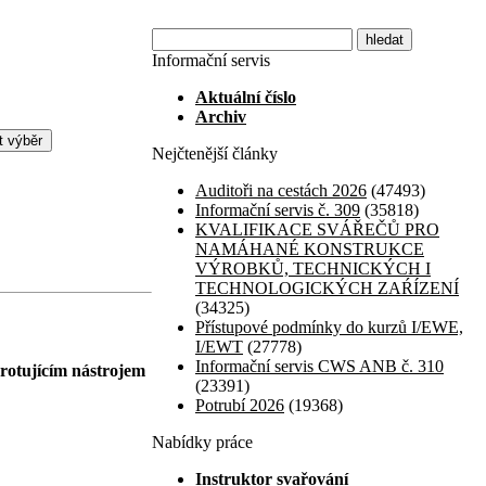
Informační servis
Aktuální číslo
Archiv
Nejčtenější články
Auditoři na cestách 2026
(47493)
Informační servis č. 309
(35818)
KVALIFIKACE SVÁŘEČŮ PRO
NAMÁHANÉ KONSTRUKCE
VÝROBKŮ, TECHNICKÝCH I
TECHNOLOGICKÝCH ZAŔÍZENÍ
(34325)
Přístupové podmínky do kurzů I/EWE,
I/EWT
(27778)
Informační servis CWS ANB č. 310
 rotujícím nástrojem
(23391)
Potrubí 2026
(19368)
Nabídky práce
Instruktor svařování