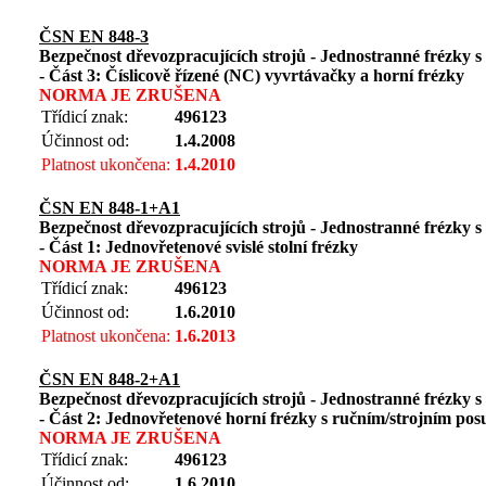
ČSN EN 848-3
Bezpečnost dřevozpracujících strojů - Jednostranné frézky s
- Část 3: Číslicově řízené (NC) vyvrtávačky a horní frézky
NORMA JE ZRUŠENA
Třídicí znak:
496123
Účinnost od:
1.4.2008
Platnost ukončena:
1.4.2010
ČSN EN 848-1+A1
Bezpečnost dřevozpracujících strojů - Jednostranné frézky s
- Část 1: Jednovřetenové svislé stolní frézky
NORMA JE ZRUŠENA
Třídicí znak:
496123
Účinnost od:
1.6.2010
Platnost ukončena:
1.6.2013
ČSN EN 848-2+A1
Bezpečnost dřevozpracujících strojů - Jednostranné frézky s
- Část 2: Jednovřetenové horní frézky s ručním/strojním po
NORMA JE ZRUŠENA
Třídicí znak:
496123
Účinnost od:
1.6.2010