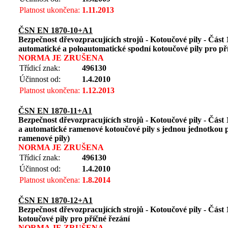
Platnost ukončena:
1.11.2013
ČSN EN 1870-10+A1
Bezpečnost dřevozpracujících strojů - Kotoučové pily - Část
automatické a poloautomatické spodní kotoučové pily pro př
NORMA JE ZRUŠENA
Třídicí znak:
496130
Účinnost od:
1.4.2010
Platnost ukončena:
1.12.2013
ČSN EN 1870-11+A1
Bezpečnost dřevozpracujících strojů - Kotoučové pily - Část
a automatické ramenové kotoučové pily s jednou jednotkou pi
ramenové pily)
NORMA JE ZRUŠENA
Třídicí znak:
496130
Účinnost od:
1.4.2010
Platnost ukončena:
1.8.2014
ČSN EN 1870-12+A1
Bezpečnost dřevozpracujících strojů - Kotoučové pily - Část
kotoučové pily pro příčné řezání
NORMA JE ZRUŠENA