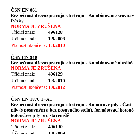
ČSN EN 861
Bezpečnost dřevozpracujících strojů - Kombinované srovnáva
frézky
NORMA JE ZRUŠENA
Třídicí znak:
496128
Účinnost od:
1.9.2008
Platnost ukončena:
1.3.2010
ČSN EN 940
Bezpečnost dřevozpracujících strojů - Kombinované obráběcí
NORMA JE ZRUŠENA
Třídicí znak:
496129
Účinnost od:
1.3.2010
Platnost ukončena:
1.9.2012
ČSN EN 1870-1+A1
Bezpečnost dřevozpracujících strojů - Kotoučové pily - Část 
pily (s posuvným a bez posuvného stolu), formátovací kotoučo
kotoučové pily pro staveniště
NORMA JE ZRUŠENA
Třídicí znak:
496130
Účinnost od:
1.9.2009