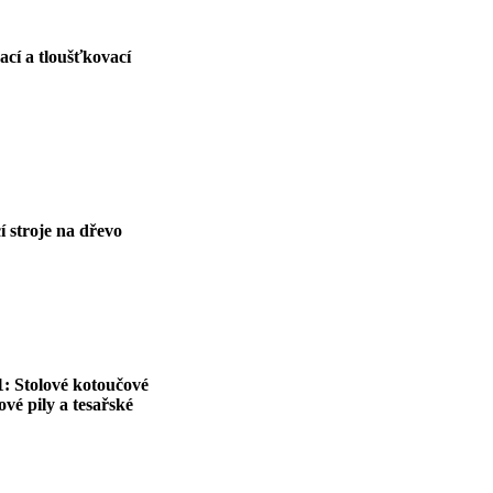
cí a tloušťkovací
 stroje na dřevo
1: Stolové kotoučové
vé pily a tesařské