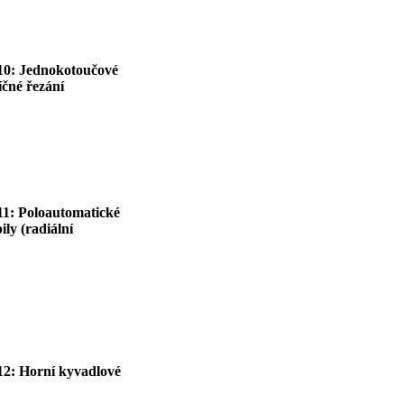
 10: Jednokotoučové
íčné řezání
 11: Poloautomatické
ly (radiální
 12: Horní kyvadlové