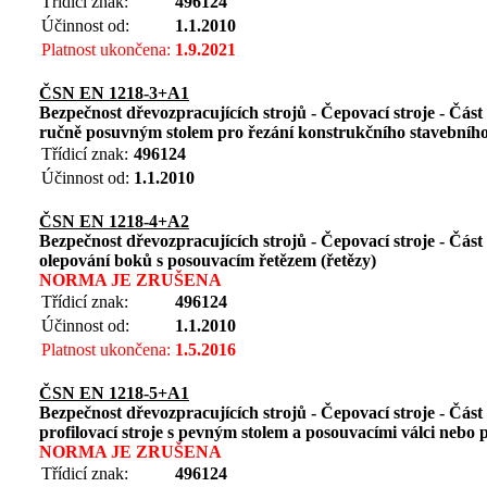
Třídicí znak:
496124
Účinnost od:
1.1.2010
Platnost ukončena:
1.9.2021
ČSN EN 1218-3+A1
Bezpečnost dřevozpracujících strojů - Čepovací stroje - Část 
ručně posuvným stolem pro řezání konstrukčního stavebníh
Třídicí znak:
496124
Účinnost od:
1.1.2010
ČSN EN 1218-4+A2
Bezpečnost dřevozpracujících strojů - Čepovací stroje - Část 
olepování boků s posouvacím řetězem (řetězy)
NORMA JE ZRUŠENA
Třídicí znak:
496124
Účinnost od:
1.1.2010
Platnost ukončena:
1.5.2016
ČSN EN 1218-5+A1
Bezpečnost dřevozpracujících strojů - Čepovací stroje - Část
profilovací stroje s pevným stolem a posouvacími válci nebo
NORMA JE ZRUŠENA
Třídicí znak:
496124