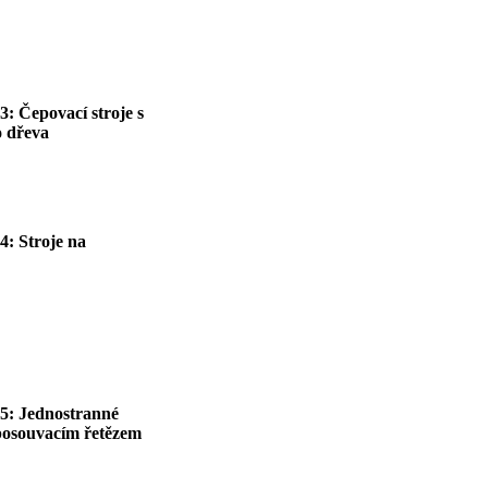
3: Čepovací stroje s
o dřeva
4: Stroje na
 5: Jednostranné
 posouvacím řetězem