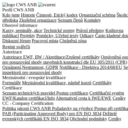
Profil CWS ANB
Kdo jsme
Historie
Činnosti, Etický kodex
Organizační schéma
Školic
střediska
Zkušební organizace
Seznam členů
Kontakty
Oborové informace
Kurzy, semináře, akce
Technické normy
Právní předpisy
Knihovna
publikací
Projekty
Pomůcky, Učební texty
Odkazy
Často kladené dot
Diskuzní fórum
Pracovní místa
Chráněná zóna
Registr svářečů
Autorizace
Autorizace EWF, IIW / Akreditace/Zrušené certifikáty
Oprávněná os
pro posuzování shody stavebních konstrukcí dle EU 305/2011 (CPR)
Oznámení,Nestrannost, GDPR
Notifikace - Direktiva 2014/68/EU
S
inspektorů pro posuzování shody
Mezinárodní / evropské kvalifikace
Formuláře
Mezinárodní kvalifikace, náplně kurzů
Certifikáty
Certifikace
Seznam technických pravidel
Postup certifikace
Certifikační systém
EWF/Katalog certifikací/Info
Alternativní cesta k IWE/EWE
Ceníky
CC - Company Certification
Politika jakosti CWS ANB
Požadavky na výrobce
Postup při certifik
PAB (Participating Approved Body) pro EN ISO 3834
Držitelé
evropských certifikátů EN ISO 3834
Obchodní podmínky
Ceníky