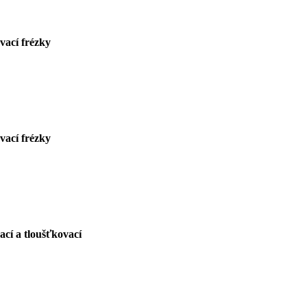
vací frézky
vací frézky
cí a tloušťkovací