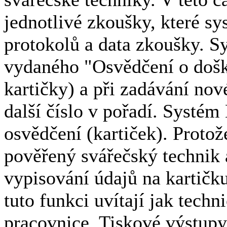
jednotlivé zkoušky, které sy
protokolů a data zkoušky. S
vydaného "Osvědčení o doško
kartičky) a při zadávání nov
další číslo v pořadí. Systé
osvědčení (kartiček). Protož
pověřený svářečský technik 
vypisování údajů na kartičk
tuto funkci uvítají jak techni
pracovnice. Tiskové výstupy