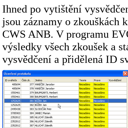
Ihned po vytištění vysvědče
jsou záznamy o zkouškách k 
CWS ANB. V programu EVOK
výsledky všech zkoušek a st
vysvědčení a přidělená ID s