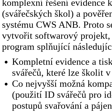
komplexní řešení evidence k
(svářečských škol) a pověře
systému CWS ANB. Proto s
vytvořit softwarový projekt
program splňující následují
Kompletní evidence a tis
svářečů, které lze školi
Co nejvyšší možná kompa
(použití ID svářečů pro i
postupů svařování a pájen