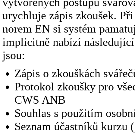
vytvořených postupů svařová
urychluje zápis zkoušek. Př
norem EN si systém pamatuje
implicitně nabízí následujíc
jsou:
Zápis o zkouškách svářeč
Protokol zkoušky pro vše
CWS ANB
Souhlas s použitím osobn
Seznam účastníků kurzu (