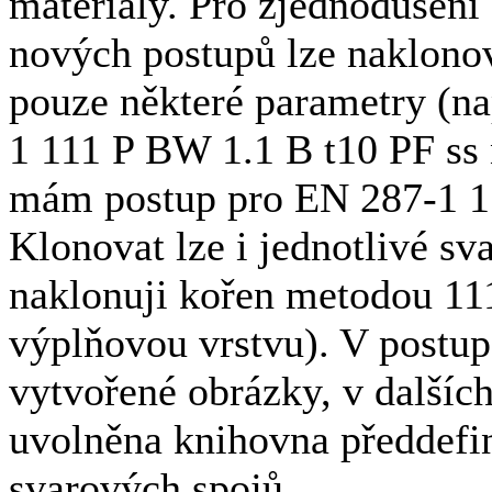
materiály. Pro zjednodušení 
nových postupů lze naklonov
pouze některé parametry (na
1 111 P BW 1.1 B t10 PF ss 
mám postup pro EN 287-1 11
Klonovat lze i jednotlivé sv
naklonuji kořen metodou 11
výplňovou vrstvu). V postup
vytvořené obrázky, v dalšíc
uvolněna knihovna předdefi
svarových spojů.