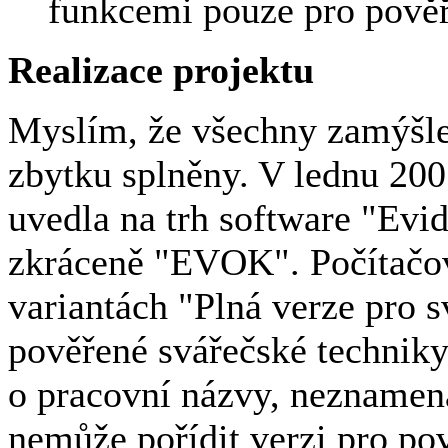
funkcemi pouze pro pověř
Realizace projektu
Myslím, že všechny zamýšlen
zbytku splněny. V lednu 20
uvedla na trh software "Evi
zkráceně "EVOK". Počítačov
variantách "Plná verze pro s
pověřené svářečské techniky
o pracovní názvy, neznamená 
nemůže pořídit verzi pro po