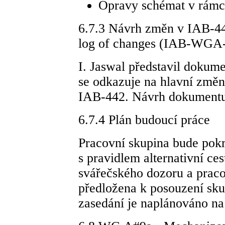
Opravy schémat v rámc
6.7.3 Návrh změn v IAB-442
log of changes (IAB-WGA
I. Jaswal představil doku
se odkazuje na hlavní změn
IAB-442. Návrh dokumentu 
6.7.4 Plán budoucí práce
Pracovní skupina bude pokr
s pravidlem alternativní c
svářečského dozoru a prac
předložena k posouzení sku
zasedání je naplánováno n