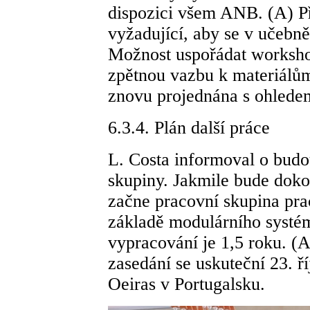
dispozici všem ANB. (A) Př
vyžadující, aby se v učebn
Možnost uspořádat worksho
zpětnou vazbu k materiálům 
znovu projednána s ohlede
6.3.4. Plán další práce
L. Costa informoval o budo
skupiny. Jakmile bude dok
začne pracovní skupina pra
základě modulárního systé
vypracování je 1,5 roku. (A
zasedání se uskuteční 23. ř
Oeiras v Portugalsku.