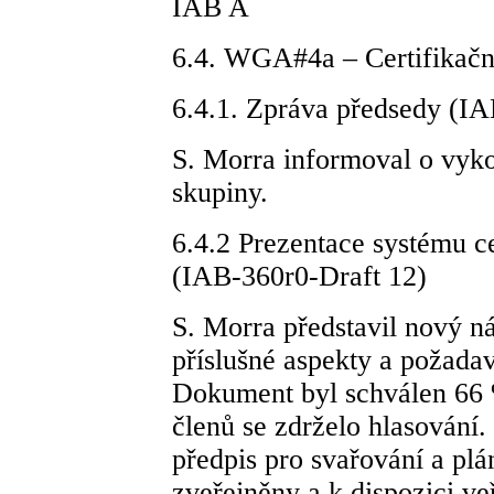
IAB A
6.4. WGA#4a – Certifikačn
6.4.1. Zpráva předsedy (
S. Morra informoval o vyko
skupiny.
6.4.2 Prezentace systému c
(IAB-360r0-Draft 12)
S. Morra představil nový n
příslušné aspekty a poža
Dokument byl schválen 66 %
členů se zdrželo hlasován
předpis pro svařování a plá
zveřejněny a k dispozici ve