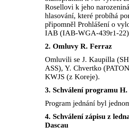
Rosellovi k jeho narozenin
hlasování, které probíhá po
připomněl Prohlášení o vyl
IAB (IAB-WGA-439r1-22)
2. Omluvy R. Ferraz
Omluvili se J. Kaupilla (S
ASS), Y. Chvertko (PATON W
KWJS (z Koreje).
3. Schválení programu H.
Program jednání byl jednom
4. Schválení zápisu z le
Dascau