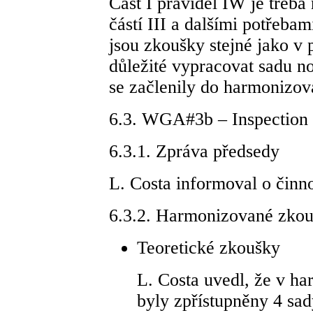
Část I pravidel IW je třeba 
částí III a dalšími potřeb
jsou zkoušky stejné jako v 
důležité vypracovat sadu n
se začlenily do harmonizov
6.3. WGA#3b – Inspection 
6.3.1. Zpráva předsedy
L. Costa informoval o činn
6.3.2. Harmonizované zko
Teoretické zkoušky
L. Costa uvedl, že v h
byly zpřístupněny 4 sa