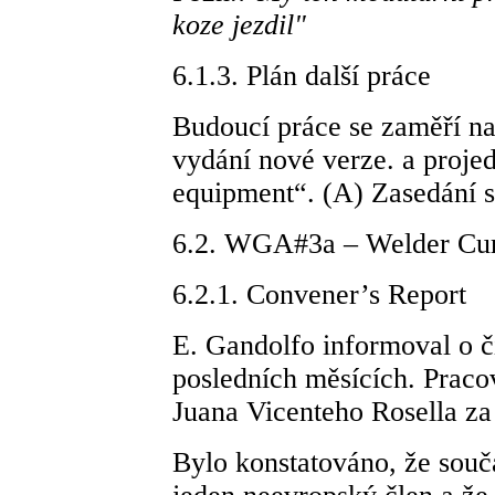
koze jezdil"
6.1.3. Plán další práce
Budoucí práce se zaměří n
vydání nové verze. a proje
equipment“. (A) Zasedání se
6.2. WGA#3a – Welder Cur
6.2.1. Convener’s Report
E. Gandolfo informoval o č
posledních měsících. Praco
Juana Vicenteho Rosella za
Bylo konstatováno, že souč