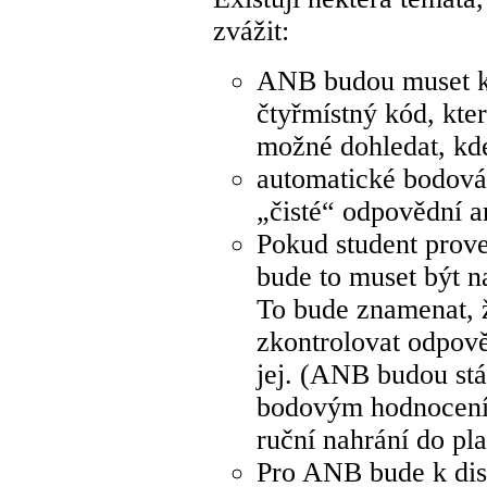
zvážit:
ANB budou muset ka
čtyřmístný kód, kte
možné dohledat, kde
automatické bodová
„čisté“ odpovědní a
Pokud student prov
bude to muset být 
To bude znamenat,
zkontrolovat odpově
jej. (ANB budou stá
bodovým hodnocením
ruční nahrání do pl
Pro ANB bude k dis