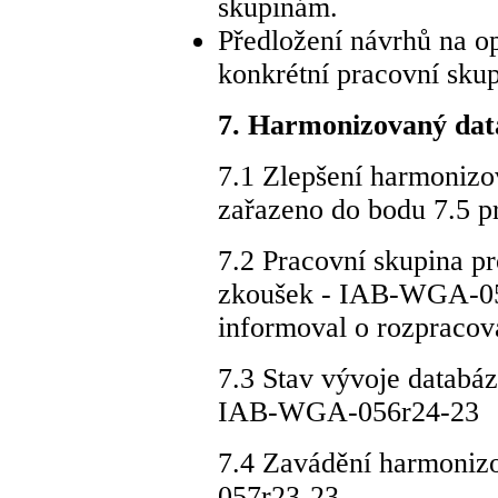
skupinám.
Předložení návrhů na op
konkrétní pracovní sku
7. Harmonizovaný dat
7.1 Zlepšení harmoniz
zařazeno do bodu 7.5 p
7.2 Pracovní skupina p
zkoušek - IAB-WGA-051
informoval o rozpracov
7.3 Stav vývoje databáz
IAB-WGA-056r24-23
7.4 Zavádění harmoni
057r23-23