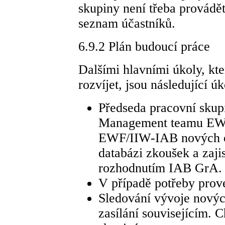
skupiny není třeba provádě
seznam účastníků.
6.9.2 Plán budoucí práce
Dalšími hlavními úkoly, kte
rozvíjet, jsou následující ú
Předseda pracovní skup
Management teamu EWF
EWF/IIW-IAB nových o
databázi zkoušek a zaji
rozhodnutím IAB GrA.
V případě potřeby prov
Sledování vývoje novýc
zasílání souvisejícím