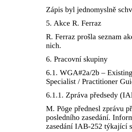
Zápis byl jednomyslně sch
5. Akce R. Ferraz
R. Ferraz prošla seznam ak
nich.
6. Pracovní skupiny
6.1. WGA#2a/2b – Existing 
Specialist / Practitioner G
6.1.1. Zpráva předsedy (
M. Pöge přednesl zprávu př
posledního zasedání. Infor
zasedání IAB-252 týkající s