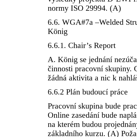
normy ISO 29994. (A)
6.6. WGA#7a –Welded Struc
König
6.6.1. Chair’s Report
A. König se jednání nezúčas
činnosti pracovní skupiny.
žádná aktivita a nic k nahlá
6.6.2 Plán budoucí práce
Pracovní skupina bude prac
Online zasedání bude naplá
na kterém budou projednán
základního kurzu. (A) Pož