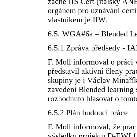
začne IIS Cert (italský AN
orgánem pro uznávání certi
vlastníkem je IIW.
6.5. WGA#6a – Blended Lea
6.5.1 Zpráva předsedy - 
F. Moll informoval o práci 
představil aktivní členy pr
skupiny je i Václav Minařík
zavedení Blended learning
rozhodnuto hlasovat o tomt
6.5.2 Plán budoucí práce
F. Moll informoval, že pra
výsledky projektu D-EWI f