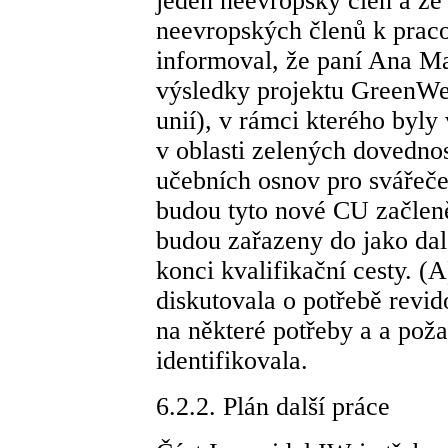
jeden neevropský člen a že 
neevropských členů k praco
informoval, že paní Ana M
výsledky projektu GreenWe
unií), v rámci kterého byl
v oblasti zelených dovednos
učebních osnov pro svářeče
budou tyto nové CU začlen
budou zařazeny do jako dalš
konci kvalifikační cesty. (
diskutovala o potřebě revi
na některé potřeby a a pož
identifikovala.
6.2.2. Plán další práce