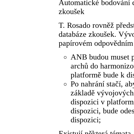
Automatické bodování 
zkoušek
T. Rosado rovněž předs
databáze zkoušek. Výv
papírovém odpovědním 
ANB budou muset p
archů do harmonizo
platformě bude k di
Po nahrání stačí, a
základě vývojových
dispozici v platfor
dispozici, bude ode
dispozici;
Existují některá témat