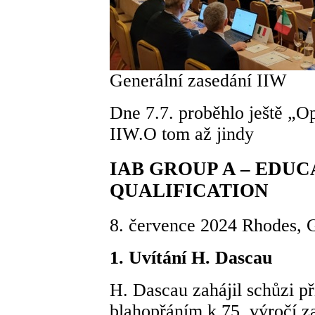
Generální zasedání IIW
Dne 7.7. proběhlo ještě „O
IIW.O tom až jindy
IAB GROUP A – EDUC
QUALIFICATION
8. července 2024 Rhodes, 
1. Uvítání H. Dascau
H. Dascau zahájil schůzi p
blahopřáním k 75. výročí 