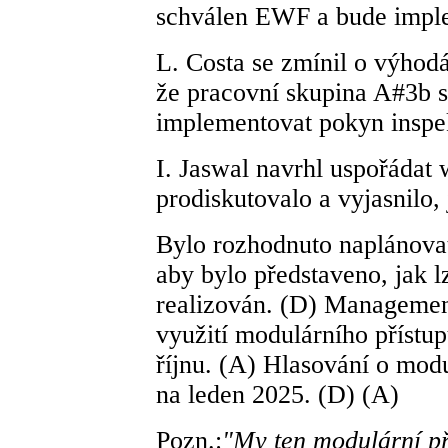
schválen EWF a bude imple
L. Costa se zmínil o výhod
že pracovní skupina A#3b s
implementovat pokyn inspe
I. Jaswal navrhl uspořádat
prodiskutovalo a vyjasnilo,
Bylo rozhodnuto naplánovat
aby bylo představeno, jak l
realizován. (D) Managemen
využití modulárního přístup
říjnu. (A) Hlasování o mod
na leden 2025. (D) (A)
Pozn.:
"My ten modulární př