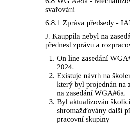
6.8 WG A#9a - Mechanizova
svařování
6.8.1 Zpráva předsedy - 
J. Kauppila nebyl na zasedá
přednesl zprávu a rozpraco
On line zasedání WGA#9
2024.
Existuje návrh na škol
který byl projednán na 
na zasedání WGA#6a.
Byl aktualizován školi
shromažďovány další př
pracovní skupiny