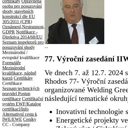
certifikáty
Oprávněná
osoba pro posuzování
shody stavebních
konstrukcí dle EU
305/2011 (CPR)
Oznámení,Nestrannost,
GDPR
Notifikace -
Direktiva 2014/68/EU
Seznam inspektorů pro
...
posuzování shody
Mezinárodní /
77. Výroční zasedání II
evropské kvalifikace
Formuláře
Mezinárodní
Ve dnech 7. až 12.7. 2024 
kvalifikace, náplně
kurzů
Certifikáty
Rhodos 77- Výroční zasedá
Certifikace
organizované Welding Gree
Seznam technických
pravidel
Postup
následující tematické okruh
certifikace
Certifikační
systém EWF/Katalog
certifikací/Info
Inovativní technologie 
Alternativní cesta k
Energetické projekty v
IWE/EWE
Ceníky
CC - Company