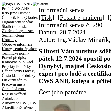
Profil CWS ANB
Informační servis
Kdo jsme
Historie
[
Tisk
] [
Poslat e-mailem
] [
Činnosti, Etický kodex
Organizační schéma
Informační servis č. 290
Školicí střediska
Zkušební organizace
Datum:
28.7.2024
Seznam členů
Autor:
Ing.Václav Minaří
Kontakty
Oborové informace
Kurzy, semináře, akce
S lítostí Vám musíme sděl
Technické normy
pátek 12.7.2024 opustil po
Právní předpisy
Knihovna publikací
Dynybyl, majitel Českosl
Projekty
Pomůcky,
Učební texty
Odkazy
expert pro lodě a certifik
Často kladené dotazy
CWS ANB, kolega a přítel
Diskuzní fórum
Pracovní místa
Chráněná zóna
Čest jeho památce.
Registr svářečů
Autorizace
Autorizace EWF, IIW /
Akreditace/Zrušené