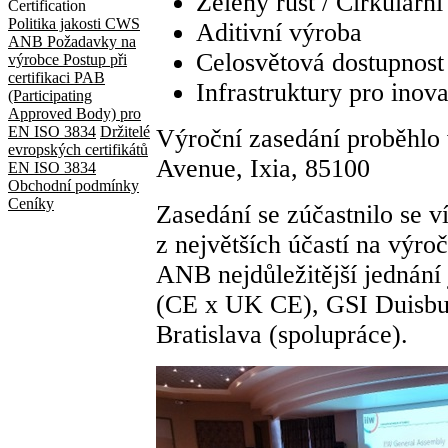
Zelený růst / Cirkulárn
Certification
Politika jakosti CWS
Aditivní výroba
ANB
Požadavky na
Celosvětová dostupnost
výrobce
Postup při
certifikaci
PAB
Infrastruktury pro inova
(Participating
Approved Body) pro
EN ISO 3834
Držitelé
Výroční zasedání proběhlo 
evropských certifikátů
Avenue, Ixia, 85100
EN ISO 3834
Obchodní podmínky
Ceníky
Zasedání se zúčastnilo se v
z největších účastí na výr
ANB nejdůležitější jednání
(CE x UK CE), GSI Duisbu
Bratislava (spolupráce).