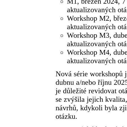
M1, březen 2024, 7
aktualizovaných ot
Workshop M2, březe
aktualizovaných ot
Workshop M3, duben
aktualizovaných ot
Workshop M4, duben
aktualizovaných ot
Nová série workshopů j
dubnu a/nebo říjnu 2025
je důležité revidovat 
se zvýšila jejich kvalit
návrhů, kdykoli byla zj
otázku.