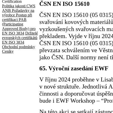
Certification
ČSN EN ISO 15610
Politika jakosti CWS
ANB
Požadavky na
ČSN EN ISO 15610 (05 0315) 
výrobce
Postup při
certifikaci
PAB
svařování kovových materiálů
(Participating
vyzkoušených svařovacích ma
Approved Body) pro
EN ISO 3834
Držitelé
překladem. Vyjde v říjnu 202
evropských certifikátů
ČSN EN ISO 15610 (05 0315) z
EN ISO 3834
Obchodní podmínky
převzata schválením ve Věs
Ceníky
jako ČSN. Další normy není tř
65. Výroční zasedání EWF
V říjnu 2024 proběhne v Lis
v nové struktuře. Jednotlivá 
činnosti a doporučovat úspěšn
bude i EWF Workshop – “Profe
Na této akci se setkají zástup