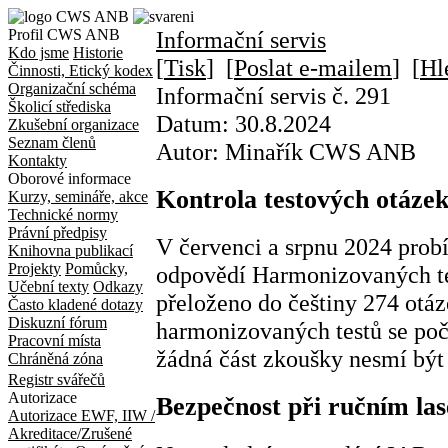
Profil CWS ANB
Informační servis
Kdo jsme
Historie
[
Tisk
] [
Poslat e-mailem
] [
Hl
Činnosti, Etický kodex
Organizační schéma
Informační servis č. 291
Školicí střediska
Datum:
30.8.2024
Zkušební organizace
Seznam členů
Autor:
Minařík CWS ANB
Kontakty
Oborové informace
Kontrola testových otáze
Kurzy, semináře, akce
Technické normy
Právní předpisy
V červenci a srpnu 2024 probí
Knihovna publikací
Projekty
Pomůcky,
odpovědí Harmonizovaných te
Učební texty
Odkazy
přeloženo do češtiny 274 otá
Často kladené dotazy
Diskuzní fórum
harmonizovaných testů se poč
Pracovní místa
žádná část zkoušky nesmí bý
Chráněná zóna
Registr svářečů
Autorizace
Bezpečnost při ručním la
Autorizace EWF, IIW /
Akreditace/Zrušené