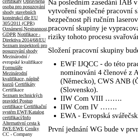
Na posledním zasedání IAB v 
certifikáty
Oprávněná
osoba pro posuzování
vytvoření společné pracovní 
shody stavebních
bezpečnost při ručním lasero
konstrukcí dle EU
305/2011 (CPR)
pracovní skupiny je vypracova
Oznámení,Nestrannost,
GDPR
Notifikace -
riziky tohoto procesu svařován
Direktiva 2014/68/EU
Seznam inspektorů pro
Složení pracovní skupiny bud
posuzování shody
Mezinárodní /
EWF IJQCC - do této prac
evropské kvalifikace
Formuláře
nominováni 4 členové z A
Mezinárodní
kvalifikace, náplně
(Německo), CWS ANB (Če
kurzů
Certifikáty
(Slovensko).
Certifikace
Seznam technických
IIW Com VIII …….
pravidel
Postup
IIW Com IV …….
certifikace
Certifikační
systém EWF/Katalog
EWA - Evropská svářečs
certifikací/Info
Alternativní cesta k
První jednání WG bude v prvn
IWE/EWE
Ceníky
CC - Company