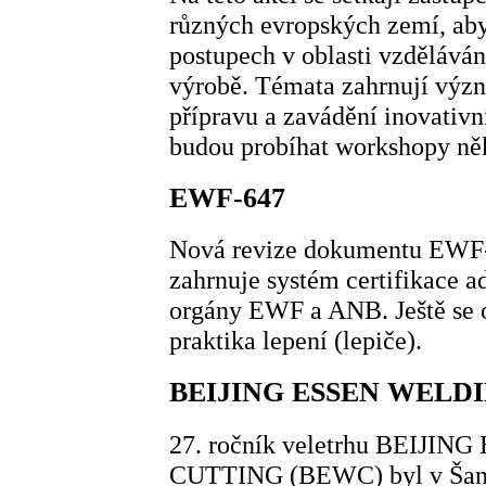
různých evropských zemí, aby
postupech v oblasti vzděláván
výrobě. Témata zahrnují výz
přípravu a zavádění inovativní
budou probíhat workshopy něk
EWF-647
Nová revize dokumentu EWF-
zahrnuje systém certifikace a
orgány EWF a ANB. Ještě se o
praktika lepení (lepiče).
BEIJING ESSEN WELD
27. ročník veletrhu BEIJI
CUTTING (BEWC) byl v Šangh