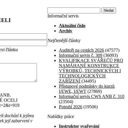
Informační servis
CELI
Aktuální číslo
Archiv
Nejčtenější články
text článku
Auditoři na cestách 2026
(47577)
Informační servis č. 309
(36093)
KVALIFIKACE SVÁŘEČŮ PRO
NAMÁHANÉ KONSTRUKCE
VÝROBKŮ, TECHNICKÝCH I
TECHNOLOGICKÝCH
ZAŔÍZENÍ
(34495)
Přístupové podmínky do kurzů
I/EWE, I/EWT
(27869)
S ANB.
Informační servis CWS ANB č. 310
VÉ OCELI
(23504)
?t=2&i=919
Potrubí 2026
(19506)
li dochází k jejímu
Nabídky práce
ek její zabarvení v
Instruktor svařování