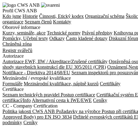
Profil CWS ANB
Kdo jsme
Historie
Činnosti, Etický kodex
Organizační schéma
Školic
organizace
Seznam členů
Kontakty
Oborové informace
Kurzy, semináře, akce
Technické normy
Právní předpisy
Knihovna pu
Pomůcky, Učební texty
Odkazy
Často kladené dotazy
Diskuzní fóru
Chráněná zóna
Registr svářečů
Autorizace
Autorizace EWF, IIW / Akreditace/Zrušené certifikáty
Oprávněná oso
shody stavebních konstrukcí dle EU 305/2011 (CPR)
Oznámení,Nest
Notifikace - Direktiva 2014/68/EU
Seznam inspektorů pro posuzován
Mezinárodní / evropské kvalifikace
Formuláře
Mezinárodní kvalifikace, náplně kurzů
Certifikáty
Certifikace
Seznam technických pravidel
Postup certifikace
Certifikační systém
certifikací/Info
Alternativní cesta k IWE/EWE
Ceníky
CC - Company Certification
Politika jakosti CWS ANB
Požadavky na výrobce
Postup při certifik
Approved Body) pro EN ISO 3834
Držitelé evropských certifikátů
podmínky
Ceníky