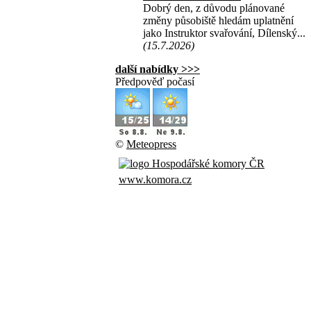
Dobrý den, z důvodu plánované
změny působiště hledám uplatnění
jako Instruktor svařování, Dílenský...
(15.7.2026)
další nabídky >>>
Předpověď počasí
©
Meteopress
www.komora.cz