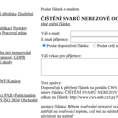
Poslat článek e-mailem
í střediska
Zkušební
ČIŠTĚNÍ SVARŮ NEREZOVÉ O
plné znění článku
blikací
Projekty
m
Pracovní místa
Váš e-mail:
E-mail příjemce:
Poslat doporučení článku
Poslat celý 
ba pro posuzování
Váš vzkaz pro příjemce:
rannost, GDPR
í shody
 EWF/Katalog
Text zprávy:
Doporučuji k přečtení článek na portálu CW
název článku: ČIŠTĚNÍ SVARŮ NEREZO
aci
PAB (Participating
odkaz na článek: http://www.cws-anb.cz/t.py
 EN ISO 3834
Obchodní
anotace článku:
Během svařování nerezové oce
zahřátí na svařovací teplotu, což má za násled
závislosti na teplotě