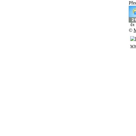
Pře
©
M
ww