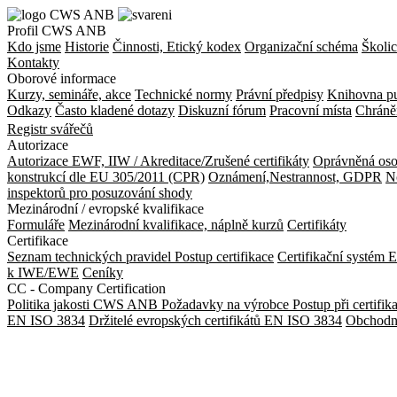
Profil CWS ANB
Kdo jsme
Historie
Činnosti, Etický kodex
Organizační schéma
Školic
Kontakty
Oborové informace
Kurzy, semináře, akce
Technické normy
Právní předpisy
Knihovna pu
Odkazy
Často kladené dotazy
Diskuzní fórum
Pracovní místa
Chráně
Registr svářečů
Autorizace
Autorizace EWF, IIW / Akreditace/Zrušené certifikáty
Oprávněná oso
konstrukcí dle EU 305/2011 (CPR)
Oznámení,Nestrannost, GDPR
N
inspektorů pro posuzování shody
Mezinárodní / evropské kvalifikace
Formuláře
Mezinárodní kvalifikace, náplně kurzů
Certifikáty
Certifikace
Seznam technických pravidel
Postup certifikace
Certifikační systém 
k IWE/EWE
Ceníky
CC - Company Certification
Politika jakosti CWS ANB
Požadavky na výrobce
Postup při certifik
EN ISO 3834
Držitelé evropských certifikátů EN ISO 3834
Obchodn