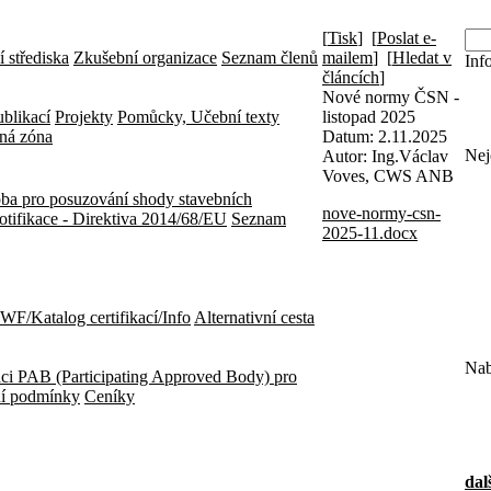
[
Tisk
] [
Poslat e-
í střediska
Zkušební organizace
Seznam členů
mailem
] [
Hledat v
Inf
článcích
]
Nové normy ČSN -
blikací
Projekty
Pomůcky, Učební texty
listopad 2025
ná zóna
Datum:
2.11.2025
Nej
Autor:
Ing.Václav
Voves, CWS ANB
ba pro posuzování shody stavebních
nove-normy-csn-
otifikace - Direktiva 2014/68/EU
Seznam
2025-11.docx
EWF/Katalog certifikací/Info
Alternativní cesta
Nab
aci
PAB (Participating Approved Body) pro
í podmínky
Ceníky
dal