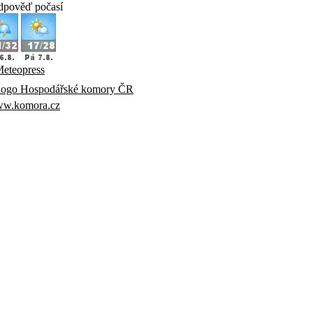
dpověď počasí
eteopress
w.komora.cz