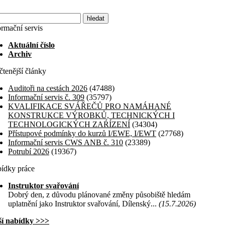
ormační servis
Aktuální číslo
Archiv
čtenější články
Auditoři na cestách 2026
(47488)
Informační servis č. 309
(35797)
KVALIFIKACE SVÁŘEČŮ PRO NAMÁHANÉ
KONSTRUKCE VÝROBKŮ, TECHNICKÝCH I
TECHNOLOGICKÝCH ZAŔÍZENÍ
(34304)
Přístupové podmínky do kurzů I/EWE, I/EWT
(27768)
Informační servis CWS ANB č. 310
(23389)
Potrubí 2026
(19367)
ídky práce
Instruktor svařování
Dobrý den, z důvodu plánované změny působiště hledám
uplatnění jako Instruktor svařování, Dílenský...
(15.7.2026)
ší nabídky >>>