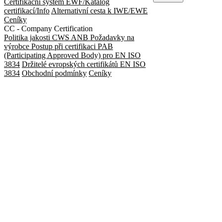
Certifikační systém EWF/Katalog
certifikací/Info
Alternativní cesta k IWE/EWE
Ceníky
CC - Company Certification
Politika jakosti CWS ANB
Požadavky na
výrobce
Postup při certifikaci
PAB
(Participating Approved Body) pro EN ISO
3834
Držitelé evropských certifikátů EN ISO
3834
Obchodní podmínky
Ceníky