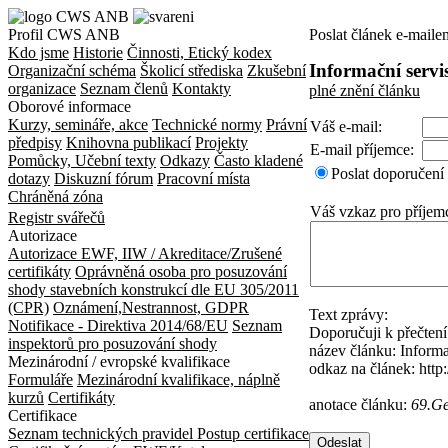
Profil CWS ANB
Poslat článek e-maile
Kdo jsme
Historie
Činnosti, Etický kodex
Informační servis
Organizační schéma
Školicí střediska
Zkušební
organizace
Seznam členů
Kontakty
plné znění článku
Oborové informace
Kurzy, semináře, akce
Technické normy
Právní
Váš e-mail:
předpisy
Knihovna publikací
Projekty
E-mail příjemce:
Pomůcky, Učební texty
Odkazy
Často kladené
Poslat doporučení
dotazy
Diskuzní fórum
Pracovní místa
Chráněná zóna
Váš vzkaz pro příjem
Registr svářečů
Autorizace
Autorizace EWF, IIW / Akreditace/Zrušené
certifikáty
Oprávněná osoba pro posuzování
shody stavebních konstrukcí dle EU 305/2011
(CPR)
Oznámení,Nestrannost, GDPR
Text zprávy:
Notifikace - Direktiva 2014/68/EU
Seznam
Doporučuji k přečten
inspektorů pro posuzování shody
název článku: Informa
Mezinárodní / evropské kvalifikace
odkaz na článek: htt
Formuláře
Mezinárodní kvalifikace, náplně
kurzů
Certifikáty
anotace článku:
69.Ge
Certifikace
Seznam technických pravidel
Postup certifikace