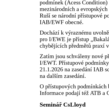
podmínek (Acess Condition)
mezinárodních a evropských 
Ruší se národní přístupové 
IAB/EWF obecné.
Dochází k výraznému uvolně
pro I/EWE je přístup „Bakalá
chybějících předmětů praxí v
Zatím jsou schváleny nové p
I/EWT. Přístupové podmínky
21.1.2026 na zasedání IAB s
na dalším zasedání.
O přístupových podmínkách b
Informace podají též ATB 
Seminář CsLloyd