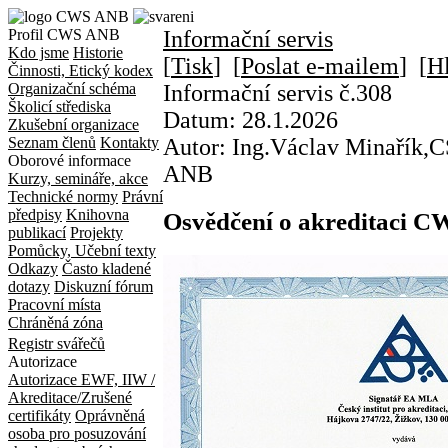
Profil CWS ANB
Informační servis
Kdo jsme
Historie
[
Tisk
] [
Poslat e-mailem
] [
Hl
Činnosti, Etický kodex
Organizační schéma
Informační servis č.308
Školicí střediska
Datum:
28.1.2026
Zkušební organizace
Seznam členů
Kontakty
Autor:
Ing.Václav Minařík,C
Oborové informace
ANB
Kurzy, semináře, akce
Technické normy
Právní
předpisy
Knihovna
Osvědčení o akreditaci 
publikací
Projekty
Pomůcky, Učební texty
Odkazy
Často kladené
dotazy
Diskuzní fórum
Pracovní místa
Chráněná zóna
Registr svářečů
Autorizace
Autorizace EWF, IIW /
Akreditace/Zrušené
certifikáty
Oprávněná
osoba pro posuzování