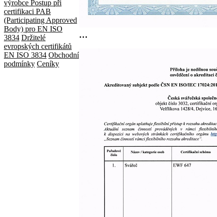
výrobce
Postup při
certifikaci
PAB
(Participating Approved
Body) pro EN ISO
...
3834
Držitelé
evropských certifikátů
EN ISO 3834
Obchodní
podmínky
Ceníky