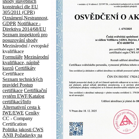
shody stavebních
konstrukcí dle EU
305/2011 (CPR)
Oznámení,Nestrannost,
GDPR
Notifikace -
Direktiva 2014/68/EU
Seznam inspektorů pro
posuzování shody
Mezinárodní / evropské
kvalifikace
Formuláře
Mezinárodní
kvalifikace, náplně
kurzů
Certifikáty
Certifikace
Seznam technických
pravidel
Postup
certifikace
Certifikační
systém EWF/Katalog
certifikací/Info
Alternativní cesta k
IWE/EWE
Ceníky
CC - Company
Certification
Politika jakosti CWS
ANB
Požadavky na