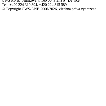
CWS ANB, Velflíkova 4, 160 00, Praha 6 - Dejvice
Tel.: +420 224 310 394, +420 224 315 589
© Copyright CWS-ANB 2006-2026, všechna práva vyhrazena.