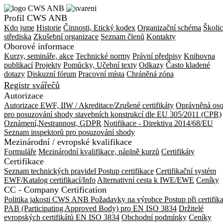
Profil CWS ANB
Kdo jsme
Historie
Činnosti, Etický kodex
Organizační schéma
Školic
střediska
Zkušební organizace
Seznam členů
Kontakty
Oborové informace
Kurzy, semináře, akce
Technické normy
Právní předpisy
Knihovna
publikací
Projekty
Pomůcky, Učební texty
Odkazy
Často kladené
dotazy
Diskuzní fórum
Pracovní místa
Chráněná zóna
Registr svářečů
Autorizace
Autorizace EWF, IIW / Akreditace/Zrušené certifikáty
Oprávněná os
pro posuzování shody stavebních konstrukcí dle EU 305/2011 (CPR)
Oznámení,Nestrannost, GDPR
Notifikace - Direktiva 2014/68/EU
Seznam inspektorů pro posuzování shody
Mezinárodní / evropské kvalifikace
Formuláře
Mezinárodní kvalifikace, náplně kurzů
Certifikáty
Certifikace
Seznam technických pravidel
Postup certifikace
Certifikační systém
EWF/Katalog certifikací/Info
Alternativní cesta k IWE/EWE
Ceníky
CC - Company Certification
Politika jakosti CWS ANB
Požadavky na výrobce
Postup při certifik
PAB (Participating Approved Body) pro EN ISO 3834
Držitelé
evropských certifikátů EN ISO 3834
Obchodní podmínky
Ceníky