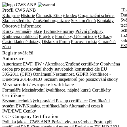
Profil CWS ANB
[
Ti
Da
Kdo jsme
Historie
Činnosti, Etický kodex
Organizační schéma
Svě
Školicí střediska
Zkušební organizace
Seznam členů
Kontakty
tec
Oborové informace
Sch
Kurzy, semináře, akce
Technické normy
Právní předpisy
15.
Knihovna publikací
Projekty
Pomůcky, Učební texty
Odkazy
kal
Často kladené dotazy
Diskuzní fórum
Pracovní místa
Chráněná
ES
zóna
Registr svářečů
Autorizace
Autorizace EWF, IIW / Akreditace/Zrušené certifikáty
Oprávněná
osoba pro posuzování shody stavebních konstrukcí dle EU
305/2011 (CPR)
Oznámení,Nestrannost, GDPR
Notifikace -
Direktiva 2014/68/EU
Seznam inspektorů pro posuzování shody
Mezinárodní / evropské kvalifikace
Formuláře
Mezinárodní kvalifikace, náplně kurzů
Certifikáty
Certifikace
Seznam technických pravidel
Postup certifikace
Certifikační
systém EWF/Katalog certifikací/Info
Alternativní cesta k
IWE/EWE
Ceníky
CC - Company Certification
Politika jakosti CWS ANB
Požadavky na výrobce
Postup při
certifikaci
PAB (Participating Approved Body) pro EN ISO 3834