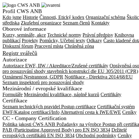
Profil CWS ANB
Kdo jsme
Historie
Činnosti, Etický kodex
Organizační schéma
Školic
střediska
Zkušební organizace
Seznam členů
Kontakty
Oborové informace
Kurzy, semináře, akce
Technické normy
Právní předpisy
Knihovna
publikací
Projekty
Pomůcky, Učební texty
Odkazy
Často kladené dot
Diskuzní fórum
Pracovní místa
Chráněná zóna
Registr svářečů
Autorizace
Autorizace EWF, IIW / Akreditace/Zrušené certifikáty
Oprávněná os
pro posuzování shody stavebních konstrukcí dle EU 305/2011 (CPR)
Oznámení,Nestrannost, GDPR
Notifikace - Direktiva 2014/68/EU
Seznam inspektorů pro posuzování shody
Mezinárodní / evropské kvalifikace
Formuláře
Mezinárodní kvalifikace, náplně kurzů
Certifikáty
Certifikace
Seznam technických pravidel
Postup certifikace
Certifikační systém
EWF/Katalog certifikací/Info
Alternativní cesta k IWE/EWE
Ceníky
CC - Company Certification
Politika jakosti CWS ANB
Požadavky na výrobce
Postup při certifik
PAB (Participating Approved Body) pro EN ISO 3834
Držitelé
evropských certifikátů EN ISO 3834
Obchodní podmínky
Ceníky