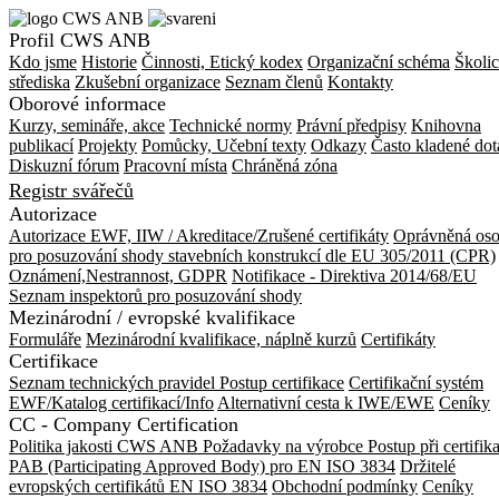
Profil CWS ANB
Kdo jsme
Historie
Činnosti, Etický kodex
Organizační schéma
Školic
střediska
Zkušební organizace
Seznam členů
Kontakty
Oborové informace
Kurzy, semináře, akce
Technické normy
Právní předpisy
Knihovna
publikací
Projekty
Pomůcky, Učební texty
Odkazy
Často kladené dot
Diskuzní fórum
Pracovní místa
Chráněná zóna
Registr svářečů
Autorizace
Autorizace EWF, IIW / Akreditace/Zrušené certifikáty
Oprávněná os
pro posuzování shody stavebních konstrukcí dle EU 305/2011 (CPR)
Oznámení,Nestrannost, GDPR
Notifikace - Direktiva 2014/68/EU
Seznam inspektorů pro posuzování shody
Mezinárodní / evropské kvalifikace
Formuláře
Mezinárodní kvalifikace, náplně kurzů
Certifikáty
Certifikace
Seznam technických pravidel
Postup certifikace
Certifikační systém
EWF/Katalog certifikací/Info
Alternativní cesta k IWE/EWE
Ceníky
CC - Company Certification
Politika jakosti CWS ANB
Požadavky na výrobce
Postup při certifik
PAB (Participating Approved Body) pro EN ISO 3834
Držitelé
evropských certifikátů EN ISO 3834
Obchodní podmínky
Ceníky