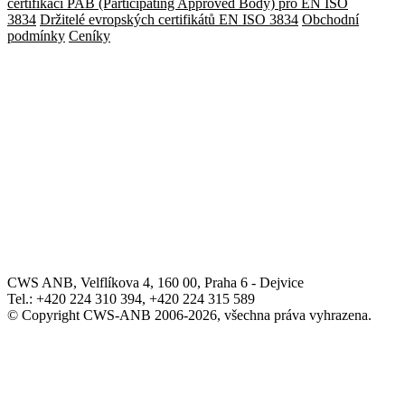
certifikaci
PAB (Participating Approved Body) pro EN ISO
3834
Držitelé evropských certifikátů EN ISO 3834
Obchodní
podmínky
Ceníky
CWS ANB, Velflíkova 4, 160 00, Praha 6 - Dejvice
Tel.: +420 224 310 394, +420 224 315 589
© Copyright CWS-ANB 2006-2026, všechna práva vyhrazena.