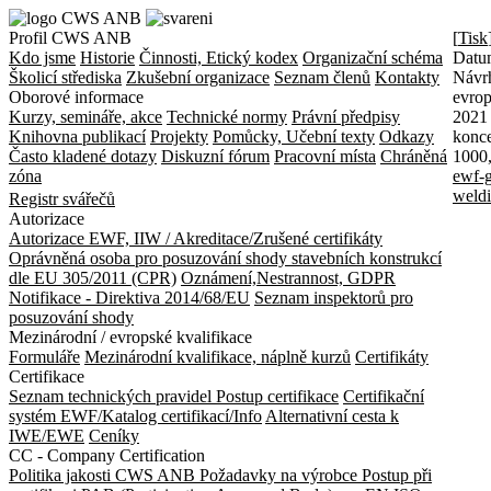
Profil CWS ANB
[
Tisk
Kdo jsme
Historie
Činnosti, Etický kodex
Organizační schéma
Datu
Školicí střediska
Zkušební organizace
Seznam členů
Kontakty
Návr
Oborové informace
evrop
Kurzy, semináře, akce
Technické normy
Právní předpisy
2021
Knihovna publikací
Projekty
Pomůcky, Učební texty
Odkazy
konc
Často kladené dotazy
Diskuzní fórum
Pracovní místa
Chráněná
1000,
zóna
ewf-g
weldi
Registr svářečů
Autorizace
Autorizace EWF, IIW / Akreditace/Zrušené certifikáty
Oprávněná osoba pro posuzování shody stavebních konstrukcí
dle EU 305/2011 (CPR)
Oznámení,Nestrannost, GDPR
Notifikace - Direktiva 2014/68/EU
Seznam inspektorů pro
posuzování shody
Mezinárodní / evropské kvalifikace
Formuláře
Mezinárodní kvalifikace, náplně kurzů
Certifikáty
Certifikace
Seznam technických pravidel
Postup certifikace
Certifikační
systém EWF/Katalog certifikací/Info
Alternativní cesta k
IWE/EWE
Ceníky
CC - Company Certification
Politika jakosti CWS ANB
Požadavky na výrobce
Postup při