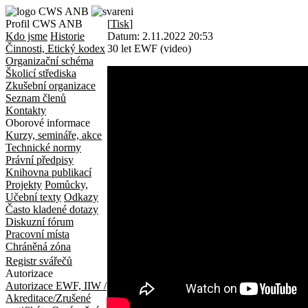
Profil CWS ANB
[
Tisk
]
Kdo jsme
Historie
Datum:
2.11.2022 20:53
Činnosti, Etický kodex
30 let EWF (video)
Organizační schéma
Školicí střediska
Zkušební organizace
Seznam členů
Kontakty
Oborové informace
Kurzy, semináře, akce
Technické normy
Právní předpisy
Knihovna publikací
Projekty
Pomůcky,
Učební texty
Odkazy
Často kladené dotazy
Diskuzní fórum
Pracovní místa
Chráněná zóna
Registr svářečů
Autorizace
Autorizace EWF, IIW /
Akreditace/Zrušené