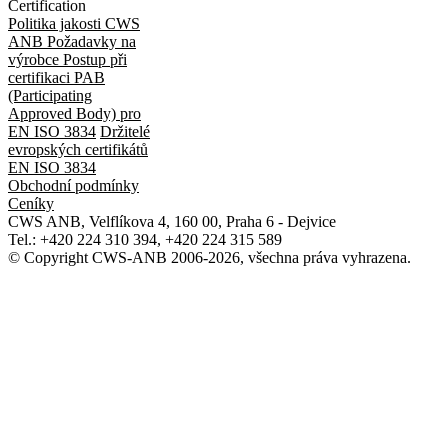
Certification
Politika jakosti CWS
ANB
Požadavky na
výrobce
Postup při
certifikaci
PAB
(Participating
Approved Body) pro
EN ISO 3834
Držitelé
evropských certifikátů
EN ISO 3834
Obchodní podmínky
Ceníky
CWS ANB, Velflíkova 4, 160 00, Praha 6 - Dejvice
Tel.: +420 224 310 394, +420 224 315 589
© Copyright CWS-ANB 2006-2026, všechna práva vyhrazena.