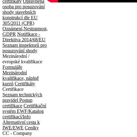
certifikáty
Oprávněná
osoba pro posuzování
shody stavebních
konstrukcí dle EU
305/2011 (CPR)
Oznámení,Nestrannost,
GDPR
Notifikace -
Direktiva 2014/68/EU
Seznam inspektorů pro
posuzování shody
Mezinárodní /
evropské kvalifikace
Formuláře
Mezinárodní
kvalifikace, náplně
kurzů
Certifikáty
Certifikace
Seznam technických
pravidel
Postup
certifikace
Certifikační
systém EWF/Katalog
certifikací/Info
Alternativní cesta k
IWE/EWE
Ceníky
CC - Company