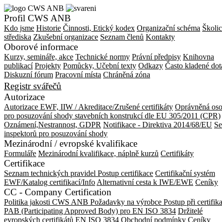
Profil CWS ANB
Kdo jsme
Historie
Činnosti, Etický kodex
Organizační schéma
Školic
střediska
Zkušební organizace
Seznam členů
Kontakty
Oborové informace
Kurzy, semináře, akce
Technické normy
Právní předpisy
Knihovna
publikací
Projekty
Pomůcky, Učební texty
Odkazy
Často kladené dot
Diskuzní fórum
Pracovní místa
Chráněná zóna
Registr svářečů
Autorizace
Autorizace EWF, IIW / Akreditace/Zrušené certifikáty
Oprávněná os
pro posuzování shody stavebních konstrukcí dle EU 305/2011 (CPR)
Oznámení,Nestrannost, GDPR
Notifikace - Direktiva 2014/68/EU
S
inspektorů pro posuzování shody
Mezinárodní / evropské kvalifikace
Formuláře
Mezinárodní kvalifikace, náplně kurzů
Certifikáty
Certifikace
Seznam technických pravidel
Postup certifikace
Certifikační systém
EWF/Katalog certifikací/Info
Alternativní cesta k IWE/EWE
Ceníky
CC - Company Certification
Politika jakosti CWS ANB
Požadavky na výrobce
Postup při certifik
PAB (Participating Approved Body) pro EN ISO 3834
Držitelé
evropských certifikátů EN ISO 3834
Obchodní podmínky
Ceníky