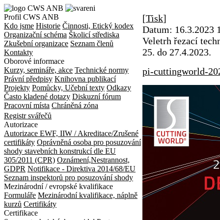
Profil CWS ANB
[
Tisk
]
Kdo jsme
Historie
Činnosti, Etický kodex
Datum:
16.3.2023 
Organizační schéma
Školicí střediska
Veletrh řezací tec
Zkušební organizace
Seznam členů
25. do 27.4.2023.
Kontakty
Oborové informace
Kurzy, semináře, akce
Technické normy
pi-cuttingworld-20
Právní předpisy
Knihovna publikací
Projekty
Pomůcky, Učební texty
Odkazy
Často kladené dotazy
Diskuzní fórum
Pracovní místa
Chráněná zóna
Registr svářečů
Autorizace
Autorizace EWF, IIW / Akreditace/Zrušené
certifikáty
Oprávněná osoba pro posuzování
shody stavebních konstrukcí dle EU
305/2011 (CPR)
Oznámení,Nestrannost,
GDPR
Notifikace - Direktiva 2014/68/EU
Seznam inspektorů pro posuzování shody
Mezinárodní / evropské kvalifikace
Formuláře
Mezinárodní kvalifikace, náplně
kurzů
Certifikáty
Certifikace