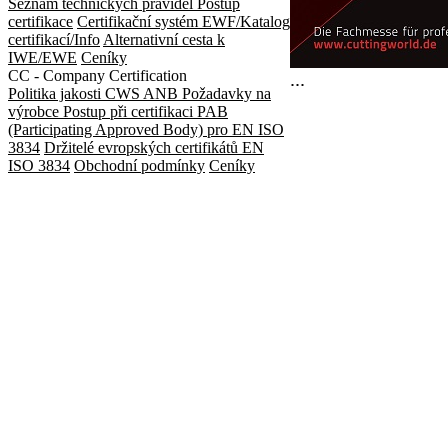
Seznam technických pravidel
Postup
certifikace
Certifikační systém EWF/Katalog
certifikací/Info
Alternativní cesta k
IWE/EWE
Ceníky
CC - Company Certification
...
Politika jakosti CWS ANB
Požadavky na
výrobce
Postup při certifikaci
PAB
(Participating Approved Body) pro EN ISO
3834
Držitelé evropských certifikátů EN
ISO 3834
Obchodní podmínky
Ceníky