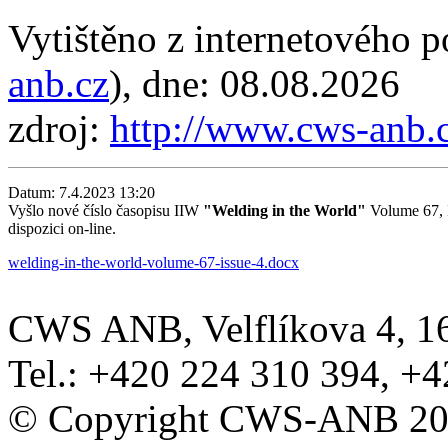
Vytištěno z internetového
anb.cz
), dne: 08.08.2026
zdroj:
http://www.cws-anb.
Datum:
7.4.2023 13:20
Vyšlo nové číslo časopisu IIW
"Welding in the World"
Volume 67, I
dispozici on-line.
welding-in-the-world-volume-67-issue-4.docx
CWS ANB, Velflíkova 4, 160
Tel.: +420 224 310 394, +
© Copyright CWS-ANB 200