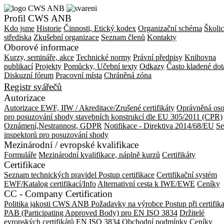
Profil CWS ANB
Kdo jsme
Historie
Činnosti, Etický kodex
Organizační schéma
Školic
střediska
Zkušební organizace
Seznam členů
Kontakty
Oborové informace
Kurzy, semináře, akce
Technické normy
Právní předpisy
Knihovna
publikací
Projekty
Pomůcky, Učební texty
Odkazy
Často kladené dot
Diskuzní fórum
Pracovní místa
Chráněná zóna
Registr svářečů
Autorizace
Autorizace EWF, IIW / Akreditace/Zrušené certifikáty
Oprávněná os
pro posuzování shody stavebních konstrukcí dle EU 305/2011 (CPR)
Oznámení,Nestrannost, GDPR
Notifikace - Direktiva 2014/68/EU
S
inspektorů pro posuzování shody
Mezinárodní / evropské kvalifikace
Formuláře
Mezinárodní kvalifikace, náplně kurzů
Certifikáty
Certifikace
Seznam technických pravidel
Postup certifikace
Certifikační systém
EWF/Katalog certifikací/Info
Alternativní cesta k IWE/EWE
Ceníky
CC - Company Certification
Politika jakosti CWS ANB
Požadavky na výrobce
Postup při certifik
PAB (Participating Approved Body) pro EN ISO 3834
Držitelé
evropských certifikátů EN ISO 3834
Obchodní podmínky
Ceníky