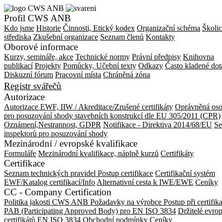
Profil CWS ANB
Kdo jsme
Historie
Činnosti, Etický kodex
Organizační schéma
Školic
střediska
Zkušební organizace
Seznam členů
Kontakty
Oborové informace
Kurzy, semináře, akce
Technické normy
Právní předpisy
Knihovna
publikací
Projekty
Pomůcky, Učební texty
Odkazy
Často kladené dot
Diskuzní fórum
Pracovní místa
Chráněná zóna
Registr svářečů
Autorizace
Autorizace EWF, IIW / Akreditace/Zrušené certifikáty
Oprávněná os
pro posuzování shody stavebních konstrukcí dle EU 305/2011 (CPR)
Oznámení,Nestrannost, GDPR
Notifikace - Direktiva 2014/68/EU
S
inspektorů pro posuzování shody
Mezinárodní / evropské kvalifikace
Formuláře
Mezinárodní kvalifikace, náplně kurzů
Certifikáty
Certifikace
Seznam technických pravidel
Postup certifikace
Certifikační systém
EWF/Katalog certifikací/Info
Alternativní cesta k IWE/EWE
Ceníky
CC - Company Certification
Politika jakosti CWS ANB
Požadavky na výrobce
Postup při certifik
PAB (Participating Approved Body) pro EN ISO 3834
Držitelé evro
certifikátů EN ISO 3834
Obchodní podmínky
Ceníky