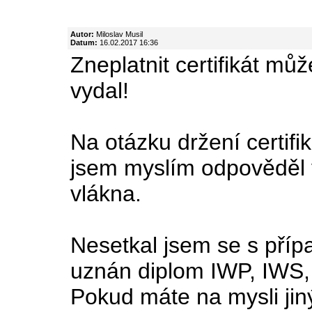
Autor:
Miloslav Musil
Datum:
16.02.2017 16:36
Zneplatnit certifikát můž
vydal!
Na otázku držení certif
jsem myslím odpověděl 
vlákna.
Nesetkal jsem se s příp
uznán diplom IWP, IWS
Pokud máte na mysli jin