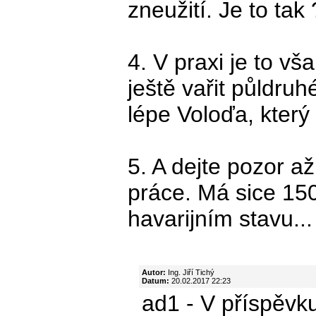
zneužití. Je to tak 
4. V praxi je to vš
ještě vařit půldru
lépe Voloďa, který 
5. A dejte pozor 
práce. Má sice 150 
havarijním stavu...
Autor:
Ing. Jiří Tichý
Datum:
20.02.2017 22:23
ad1 - V příspěvku