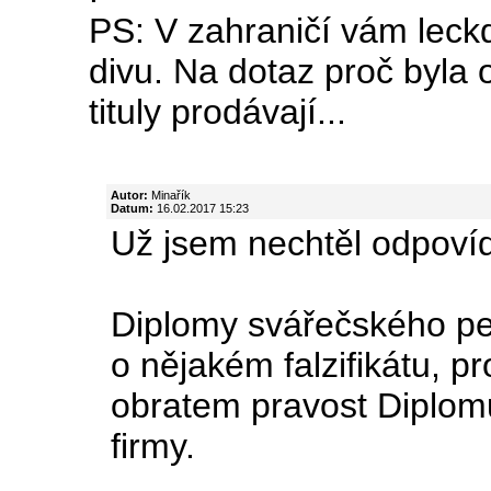
PS: V zahraničí vám leckd
divu. Na dotaz proč byla
tituly prodávají...
Autor:
Minařík
Datum:
16.02.2017 15:23
Už jsem nechtěl odpovída
Diplomy svářečského per
o nějakém falzifikátu, 
obratem pravost Diplomů,
firmy.