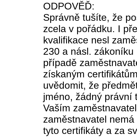
ODPOVĚĎ:
Správně tušíte, že p
zcela v pořádku. I př
kvalifikace nesl zamě
230 a násl. zákoníku
případě zaměstnavate
získaným certifikátům.
uvědomit, že předmět
jméno, žádný právní ti
Vaším zaměstnavatel
zaměstnavatel nemá n
tyto certifikáty a za 