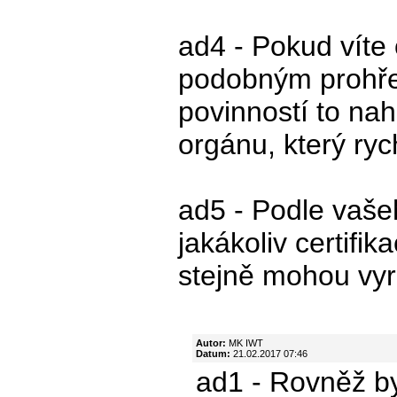
ad4 - Pokud víte 
podobným prohře
povinností to nah
orgánu, který ryc
ad5 - Podle vaše
jakákoliv certifi
stejně mohou vyr
Autor:
MK IWT
Datum:
21.02.2017 07:46
ad1 - Rovněž by