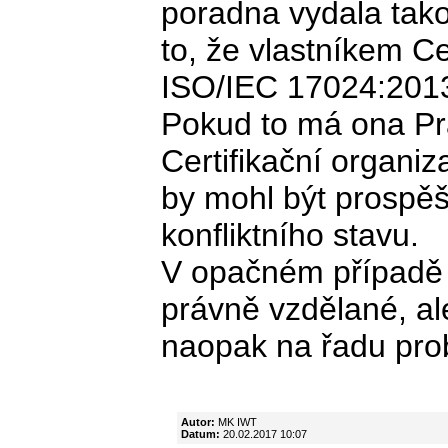
poradna vydala tako
to, že vlastníkem Ce
ISO/IEC 17024:2013,
Pokud to má ona Pr
Certifikační organiz
by mohl být prosp
konfliktního stavu.
V opačném případě j
právně vzdělané, al
naopak na řadu pro
Autor:
MK IWT
Datum:
20.02.2017 10:07