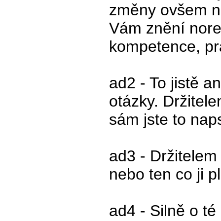
změny ovšem n
Vám znění norem
kompetence, prá
ad2 - To jistě a
otázky. Držitele
sám jste to naps
ad3 - Držitelem
nebo ten co ji p
ad4 - Silně o t