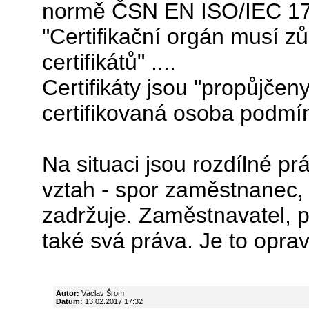
normě ČSN EN ISO/IEC 1702
"Certifikační orgán musí z
certifikátů" ....
Certifikáty jsou "propůjčen
certifikovaná osoba podmí
Na situaci jsou rozdílné p
vztah - spor zaměstnanec, 
zadržuje. Zaměstnavatel, p
také svá práva. Je to opra
Autor:
Václav Šrom
Datum:
13.02.2017 17:32