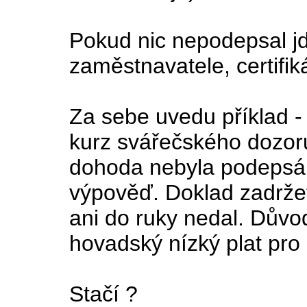
Pokud nic nepodepsal jd
zaměstnavatele, certifik
Za sebe uvedu příklad - 
kurz svářečského dozor
dohoda nebyla podepsán
výpověď. Doklad zadrže
ani do ruky nedal. Dův
hovadský nízký plat pro 
Stačí ?