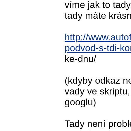
víme jak to tad
tady máte krásn
http://www.auto
podvod-s-tdi-k
ke-dnu/
(kdyby odkaz n
vady ve skriptu,
googlu)
Tady není probl