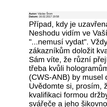
Autor:
Václav Šrom
Datum:
16.02.2017 19:58
Případ, kdy je uzavřen
Neshodu vidím ve Vaší 
"...nemusí vydat". Vž
zákazníkům doložit kval
Sám víte, že různí přej
třeba kvůli hologramům
(CWS-ANB) by musel dá
Uvědomte si, prosím, 
kvalifikaci formou držby
svářeče a jeho šikovno