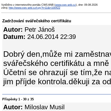
Vytištěno z internetového portálu CWS ANB (
www.cws-anb.cz
), dne: 09.08.2026
zdroj:
http://www.cws-anb.cz/t.py?t=11&i=100422
Zadržování svářečského certifikátu
Autor:
Petr Jánoš
Datum:
24.06.2014 22:39
Dobrý den,může mi zaměstnava
svářečského certifikátu a mně 
Účetní se ohrazují se tím,že n
jim příjde kontrola.děkuji za 
Příspěvky 1 - 30 z 35
Autor:
Miloslav Musil