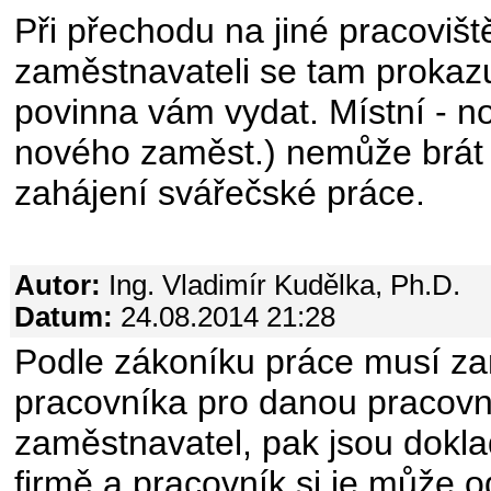
Při přechodu na jiné pracoviš
zaměstnavateli se tam prokazuj
povinna vám vydat. Místní - no
nového zaměst.) nemůže brát 
zahájení svářečské práce.
Autor:
Ing. Vladimír Kudělka, Ph.D.
Datum:
24.08.2014 21:28
Podle zákoníku práce musí za
pracovníka pro danou pracovní 
zaměstnavatel, pak jsou doklad
firmě a pracovník si je může o