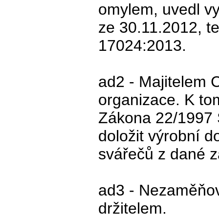
omylem, uvedl vy
ze 30.11.2012, t
17024:2013.
ad2 - Majitelem C
organizace. K tom
Zákona 22/1997 S
doložit výrobní do
svářečů z dané z
ad3 - Nezaměňovat
držitelem.