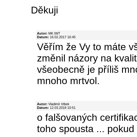
Děkuji
Autor:
MK IWT
Datum:
16.02.2017 16:45
Věřím že Vy to máte vš
změnil názory na kvalit
všeobecně je příliš m
mnoho mrtvol.
Autor:
Vladimír Irlbek
Datum:
12.03.2018 10:51
o falšovaných certifika
toho spousta ... poku