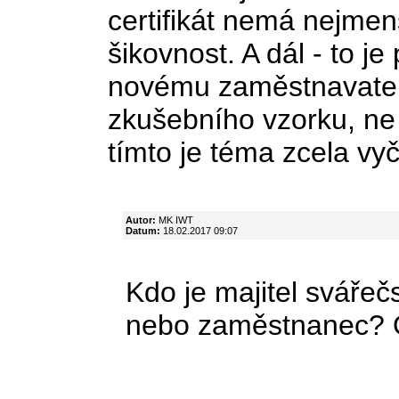
certifikát nemá nejmenš
šikovnost. A dál - to je
novému zaměstnavatel
zkušebního vzorku, ne t
tímto je téma zcela vy
Autor:
MK IWT
Datum:
18.02.2017 09:07
Kdo je majitel sváře
nebo zaměstnanec? O