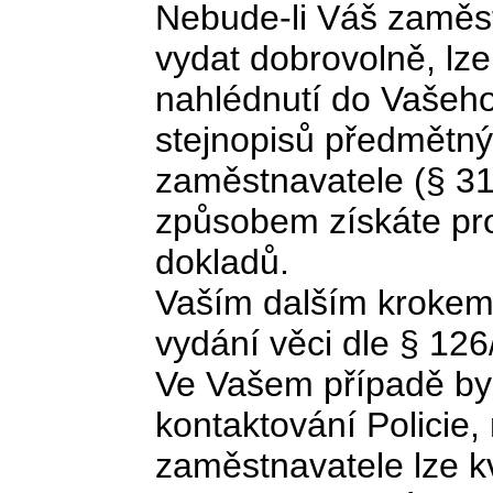
Nebude-li Váš zaměst
vydat dobrovolně, lz
nahlédnutí do Vašeho
stejnopisů předmětnýc
zaměstnavatele (§ 31
způsobem získáte pro
dokladů.
Vaším dalším krokem
vydání věci dle § 12
Ve Vašem případě by
kontaktování Policie
zaměstnavatele lze kv