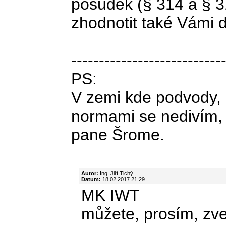
posudek (§ 314 a § 3
zhodnotit také Vámi d
---------------------------
PS:
V zemi kde podvody,
normami se nedivím,
pane Šrome.
Autor:
Ing. Jiří Tichý
Datum:
18.02.2017 21:29
MK IWT
můžete, prosím, zveř