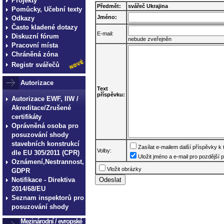
Projekty
Předmět:
svářeč Ukrajina
Pomůcky, Učební texty
Jméno:
Odkazy
Často kladené dotazy
E-mail:
Diskuzní fórum
nebude zveřejněn
Pracovní místa
Chráněná zóna
Registr svářečů
Autorizace
Text
příspěvku:
Autorizace EWF, IIW /
Akreditace/Zrušené
certifikáty
Oprávněná osoba pro
posuzování shody
stavebních konstrukcí
Zasílat e-mailem další příspěvky k
Volby:
dle EU 305/2011 (CPR)
Uložit jméno a e-mail pro pozdější p
Oznámení,Nestrannost,
Vložit obrázky
GDPR
Notifikace - Direktiva
2014/68/EU
Seznam inspektorů pro
posuzování shody
Mezinárodní / evropské