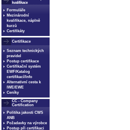
kvalifikace
Formuláře
Mezinárodní
kvalifikace, náplně
kurzů
Certifikáty
Certifikace
Seznam technických
pravidel
Postup certifikace
Certifikační systém
EWF/Katalog
certifikací/Info
Alternativní cesta k
IWE/EWE
Ceníky
CC - Company
Certification
Politika jakosti CWS
ANB
Požadavky na výrobce
Postup při certifikaci