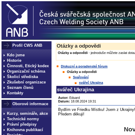
Profil CWS ANB
Otázky a odpovědi
Otázky a odpovědi
- jednoduše můžete zaslat dotaz
Kdo jsme
Historie
Činnosti, Etický kodex
Diskuzní a poradenské fórum
Organizační schéma
Otázky a odpovědi
Školicí střediska
Svařování
Zkušební organizace
svářeč Ukrajina
Seznam členů
svářeč Ukrajina
Kontakty
Autor:
Eduard
Datum:
18.08.2024 19:31
Oborové informace
Bydlím ve Friedku Místku! Jsem z Ukrajiny! 
Kurzy, semináře, akce
Předem děkuji!
Technické normy
Právní předpisy
Nov
Knihovna publikací