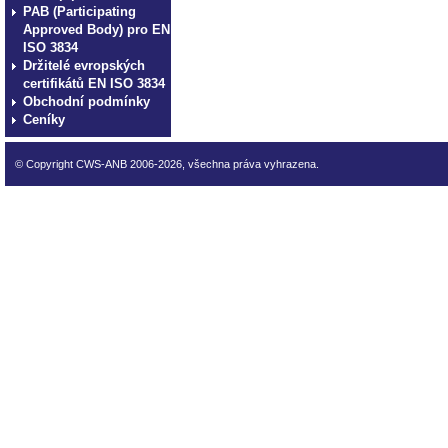
PAB (Participating
Approved Body) pro EN
ISO 3834
Držitelé evropských
certifikátů EN ISO 3834
Obchodní podmínky
Ceníky
© Copyright CWS-ANB 2006-2026, všechna práva vyhrazena.