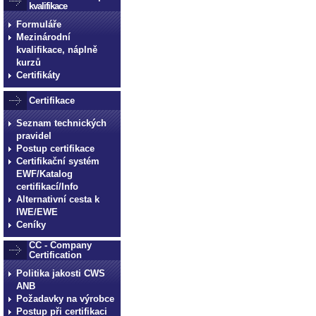
kvalifikace
Formuláře
Mezinárodní
kvalifikace, náplně
kurzů
Certifikáty
Certifikace
Seznam technických
pravidel
Postup certifikace
Certifikační systém
EWF/Katalog
certifikací/Info
Alternativní cesta k
IWE/EWE
Ceníky
CC - Company
Certification
Politika jakosti CWS
ANB
Požadavky na výrobce
Postup při certifikaci