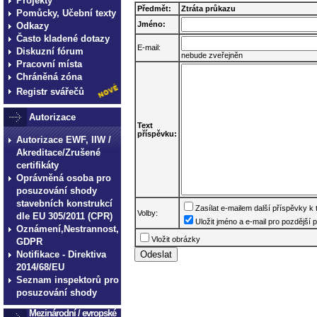
Projekty
Předmět:
Ztráta průkazu
Pomůcky, Učební texty
Jméno:
Odkazy
Často kladené dotazy
E-mail:
Diskuzní fórum
nebude zveřejněn
Pracovní místa
Chráněná zóna
Registr svářečů
Autorizace
Text
příspěvku:
Autorizace EWF, IIW /
Akreditace/Zrušené
certifikáty
Oprávněná osoba pro
posuzování shody
stavebních konstrukcí
Zasílat e-mailem další příspěvky k
Volby:
dle EU 305/2011 (CPR)
Uložit jméno a e-mail pro pozdější p
Oznámení,Nestrannost,
Vložit obrázky
GDPR
Notifikace - Direktiva
2014/68/EU
Seznam inspektorů pro
posuzování shody
Mezinárodní / evropské