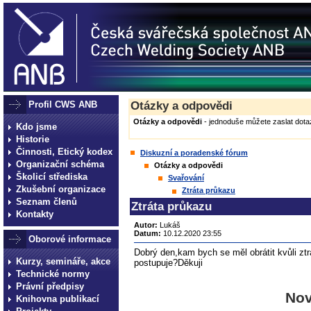
Profil CWS ANB
Otázky a odpovědi
Otázky a odpovědi
- jednoduše můžete zaslat dotaz
Kdo jsme
Historie
Činnosti, Etický kodex
Diskuzní a poradenské fórum
Organizační schéma
Otázky a odpovědi
Školicí střediska
Svařování
Zkušební organizace
Ztráta průkazu
Seznam členů
Ztráta průkazu
Kontakty
Autor:
Lukáš
Datum:
10.12.2020 23:55
Oborové informace
Dobrý den,kam bych se měl obrátit kvůli zt
Kurzy, semináře, akce
postupuje?Děkuji
Technické normy
Právní předpisy
Nov
Knihovna publikací