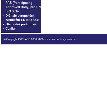
PAB (Participating
Approved Body) pro EN
ISO 3834
Držitelé evropských
certifikátů EN ISO 3834
Obchodní podmínky
Ceníky
© Copyright CWS-ANB 2006-2026, všechna práva vyhrazena.