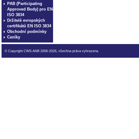
PAB (Participating
Approved Body) pro EN
ISO 3834
Držitelé evropských
certifikátů EN ISO 3834
Obchodní podmínky
Ceníky
© Copyright CWS-ANB 2006-2026, všechna práva vyhrazena.