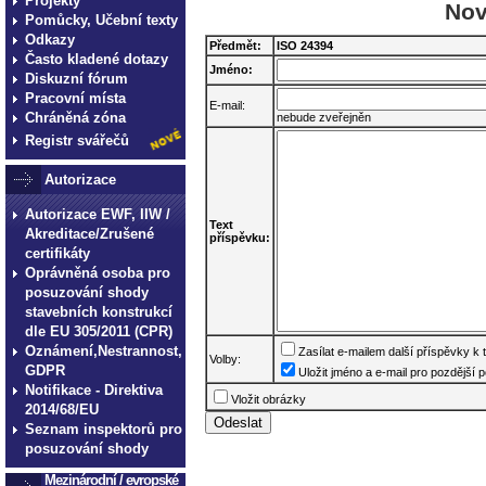
Projekty
Nov
Pomůcky, Učební texty
Odkazy
Předmět:
ISO 24394
Často kladené dotazy
Jméno:
Diskuzní fórum
Pracovní místa
E-mail:
Chráněná zóna
nebude zveřejněn
Registr svářečů
Autorizace
Autorizace EWF, IIW /
Text
Akreditace/Zrušené
příspěvku:
certifikáty
Oprávněná osoba pro
posuzování shody
stavebních konstrukcí
dle EU 305/2011 (CPR)
Oznámení,Nestrannost,
Zasílat e-mailem další příspěvky k
Volby:
GDPR
Uložit jméno a e-mail pro pozdější p
Notifikace - Direktiva
Vložit obrázky
2014/68/EU
Seznam inspektorů pro
posuzování shody
Mezinárodní / evropské