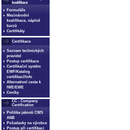
kvalifikace
Formuláře
Mezinárodní
kvalifikace, náplně
kurzů
Certifikáty
Certifikace
Seznam technických
pravidel
Postup certifikace
Certifikační systém
EWF/Katalog
certifikací/Info
Alternativní cesta k
IWE/EWE
Ceníky
CC - Company
Certification
Politika jakosti CWS
ANB
Požadavky na výrobce
Postup při certifikaci