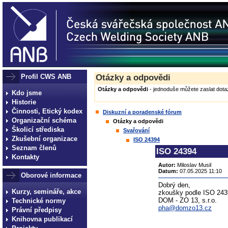
Profil CWS ANB
Otázky a odpovědi
Otázky a odpovědi
- jednoduše můžete zaslat dotaz
Kdo jsme
Historie
Činnosti, Etický kodex
Diskuzní a poradenské fórum
Organizační schéma
Otázky a odpovědi
Školicí střediska
Svařování
Zkušební organizace
ISO 24394
Seznam členů
ISO 24394
Kontakty
Autor:
Miloslav Musil
Datum:
07.05.2025 11:10
Oborové informace
Dobrý den,
Kurzy, semináře, akce
zkoušky podle ISO 2439
DOM - ZO 13, s.r.o.
Technické normy
pha@domzo13.cz
Právní předpisy
Knihovna publikací