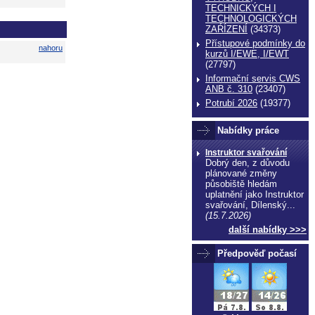
TECHNICKÝCH I
TECHNOLOGICKÝCH
ZAŔÍZENÍ
(34373)
Přístupové podmínky do
nahoru
kurzů I/EWE, I/EWT
(27797)
Informační servis CWS
ANB č. 310
(23407)
Potrubí 2026
(19377)
Nabídky práce
Instruktor svařování
Dobrý den, z důvodu
plánované změny
působiště hledám
uplatnění jako Instruktor
svařování, Dílenský...
(15.7.2026)
další nabídky >>>
Předpověď počasí