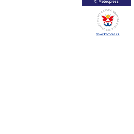
©
Meteopress
www.komora.cz