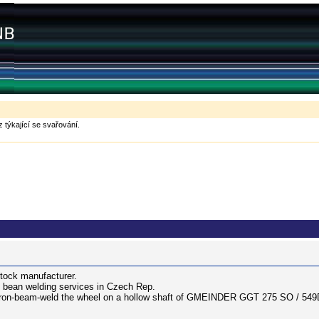
 týkající se svařování.
stock manufacturer.
n bean welding services in Czech Rep.
tron-beam-weld the wheel on a hollow shaft of GMEINDER GGT 275 SO / 549