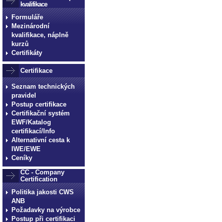
kvalifikace
Formuláře
Mezinárodní
kvalifikace, náplně
kurzů
Certifikáty
Certifikace
Seznam technických
pravidel
Postup certifikace
Certifikační systém
EWF/Katalog
certifikací/Info
Alternativní cesta k
IWE/EWE
Ceníky
CC - Company
Certification
Politika jakosti CWS
ANB
Požadavky na výrobce
Postup při certifikaci