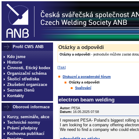
Profil CWS ANB
Otázky a odpovědi
Otázky a odpovědi
- jednoduše můžete zaslat dotaz
Kdo jsme
Historie
Činnosti, Etický kodex
[
Tisk
]
Organizační schéma
Diskuzní a poradenské fórum
Školicí střediska
Otázky a odpovědi
Zkušební organizace
Svařování
Seznam členů
Kontakty
electron beam welding
Oborové informace
Autor:
PESA
Datum:
16.05.2025 07:58
Kurzy, semináře, akce
I represent PESA- Poland’s biggest rolling 
Technické normy
I am looking for a company offering electro
Právní předpisy
We need to find a company who could elec
Knihovna publikací
odpovědět na otázku