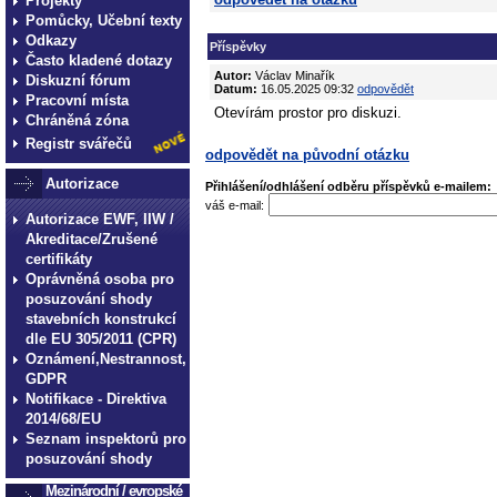
Projekty
Pomůcky, Učební texty
Odkazy
Příspěvky
Často kladené dotazy
Autor:
Václav Minařík
Diskuzní fórum
Datum:
16.05.2025 09:32
odpovědět
Pracovní místa
Otevírám prostor pro diskuzi.
Chráněná zóna
Registr svářečů
odpovědět na původní otázku
Autorizace
Přihlášení/odhlášení odběru příspěvků e-mailem:
váš e-mail:
Autorizace EWF, IIW /
Akreditace/Zrušené
certifikáty
Oprávněná osoba pro
posuzování shody
stavebních konstrukcí
dle EU 305/2011 (CPR)
Oznámení,Nestrannost,
GDPR
Notifikace - Direktiva
2014/68/EU
Seznam inspektorů pro
posuzování shody
Mezinárodní / evropské