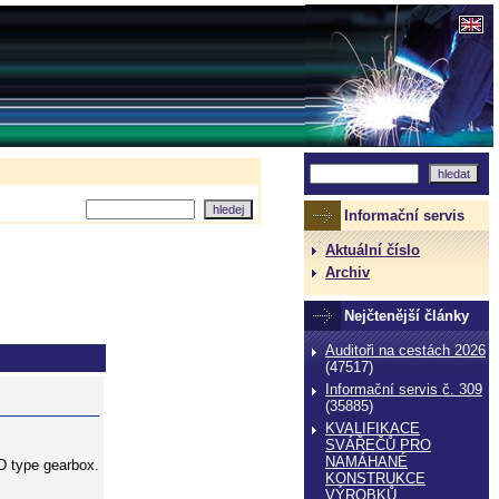
Informační servis
Aktuální číslo
Archiv
Nejčtenější články
Auditoři na cestách 2026
(47517)
Informační servis č. 309
(35885)
KVALIFIKACE
SVÁŘEČŮ PRO
NAMÁHANÉ
D type gearbox.
KONSTRUKCE
VÝROBKŮ,