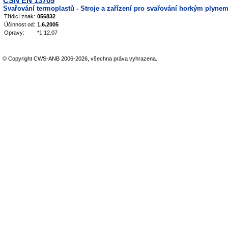
ČSN EN 13705
Svařování termoplastů - Stroje a zařízení pro svařování horkým plynem
Třídicí znak:
056832
Účinnost od:
1.6.2005
Opravy:
*1 12.07
© Copyright CWS-ANB 2006-2026, všechna práva vyhrazena.