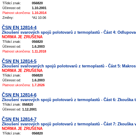
Třídicí znak:
056820
Účinnost od:
1.10.2001
Platnost ukončena:
1.10.2014
Změny:
*A1 10.06
ČSN EN 12814-4
Zkoušení svarových spojů polotovarů z termoplastů - Část 4: Odlupova
NORMA JE ZRUŠENA
Třídicí znak:
056820
Účinnost od:
1.6.2003
Platnost ukončena:
1.11.2018
ČSN EN 12814-5
Zkoušení svařovaných spojů polotovarů z termoplastů - Část 5: Makro
NORMA JE ZRUŠENA
Třídicí znak:
056820
Účinnost od:
1.6.2003
Platnost ukončena:
1.7.2026
ČSN EN 12814-6
Zkoušení svarových spojů polotovarů z termoplastů - Část 6: Zkouška 
Třídicí znak:
056820
Účinnost od:
1.12.2001
ČSN EN 12814-7
Zkoušení svarových spojů polotovarů z termoplastů - Část 7: Zkouška 
NORMA JE ZRUŠENA
Třídicí znak:
056820