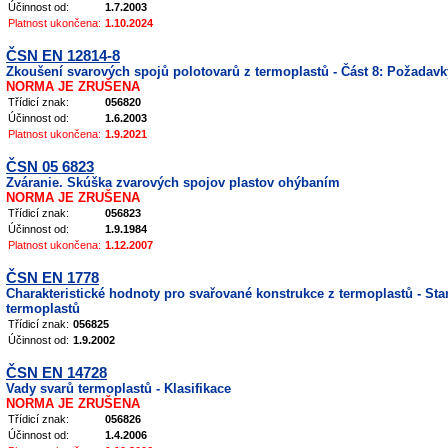
Účinnost od:
1.7.2003
Platnost ukončena:
1.10.2024
ČSN EN 12814-8
Zkoušení svarových spojů polotovarů z termoplastů - Část 8: Požadavk
NORMA JE ZRUŠENA
Třídicí znak:
056820
Účinnost od:
1.6.2003
Platnost ukončena:
1.9.2021
ČSN 05 6823
Zváranie. Skúška zvarových spojov plastov ohýbaním
NORMA JE ZRUŠENA
Třídicí znak:
056823
Účinnost od:
1.9.1984
Platnost ukončena:
1.12.2007
ČSN EN 1778
Charakteristické hodnoty pro svařované konstrukce z termoplastů - S
termoplastů
Třídicí znak:
056825
Účinnost od:
1.9.2002
ČSN EN 14728
Vady svarů termoplastů - Klasifikace
NORMA JE ZRUŠENA
Třídicí znak:
056826
Účinnost od:
1.4.2006