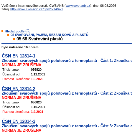
Vytištěno z internetového portálu CWS ANB (
www.cws-anb.cz
), dne: 06.08.2026
zdroj:
http://www.cws-anb.cz/t.py?t=14&i=1
Hledat podle tříd
05 SVAŘOVÁNÍ, PÁJENÍ, ŘEZÁNÍ KOVŮ A PLASTŮ
05 68 Svařování plastů
bylo nalezeno 16 norem
ČSN EN 12814-1
Zkoušení svarových spojů polotovarů z termoplastů - Část 1: Zkouška
NORMA JE ZRUŠENA
Třídicí znak:
056820
Účinnost od:
1.12.2001
Platnost ukončena:
1.6.2026
ČSN EN 12814-2
Zkoušení svarových spojů polotovarů z termoplastů - Část 2: Zkouška
NORMA JE ZRUŠENA
Třídicí znak:
056820
Účinnost od:
1.10.2001
Platnost ukončena:
1.9.2021
ČSN EN 12814-3
Zkoušení svarových spojů polotovarů z termoplastů - Část 3: Zkoušk
NORMA JE ZRUŠENA