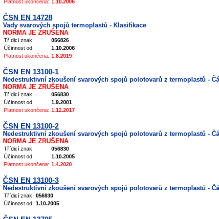
Platnost ukončena:
1.10.2006
ČSN EN 14728
Vady svarových spojů termoplastů - Klasifikace
NORMA JE ZRUŠENA
Třídicí znak:
056826
Účinnost od:
1.10.2006
Platnost ukončena:
1.8.2019
ČSN EN 13100-1
Nedestruktivní zkoušení svarových spojů polotovarů z termoplastů - Čás
NORMA JE ZRUŠENA
Třídicí znak:
056830
Účinnost od:
1.9.2001
Platnost ukončena:
1.12.2017
ČSN EN 13100-2
Nedestruktivní zkoušení svarových spojů polotovarů z termoplastů - Č
NORMA JE ZRUŠENA
Třídicí znak:
056830
Účinnost od:
1.10.2005
Platnost ukončena:
1.4.2020
ČSN EN 13100-3
Nedestruktivní zkoušení svarových spojů polotovarů z termoplastů - Č
Třídicí znak:
056830
Účinnost od:
1.10.2005