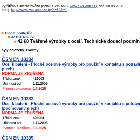
Vytištěno z internetového portálu CWS ANB (
www.cws-anb.cz
), dne: 08.08.2026
zdroj:
http://www.cws-anb.cz/t.py?t=14&i=1
Hledat podle tříd
42 HUTNICTVÍ
42 60 Tvářené výrobky z ocelí. Technické dodací podmí
byly nalezeny 3 normy
ČSN EN 10334
Ocel k balení - Ploché ocelové výrobky pro použití v kontaktu s potravi
plech)
NORMA JE ZRUŠENA
Třídicí znak:
426003
Účinnost od:
1.11.2005
Platnost ukončena:
1.6.2025
ČSN EN 10333
Ocel k balení - Ploché ocelové výrobky pro použití v kontaktu s potrav
(pocínovaný plech)
NORMA JE ZRUŠENA
Třídicí znak:
426004
Účinnost od:
1.11.2005
Platnost ukončena:
1.6.2025
ČSN EN 10335