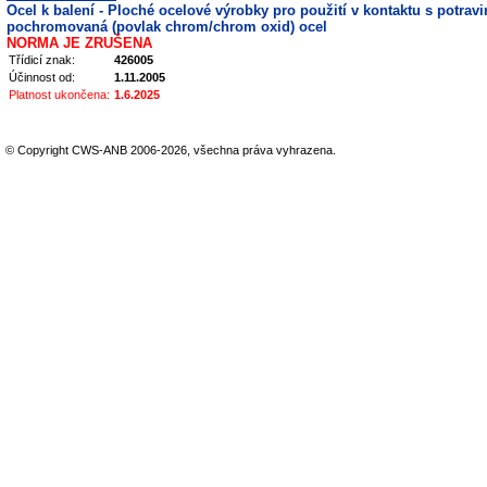
Ocel k balení - Ploché ocelové výrobky pro použití v kontaktu s potravi
pochromovaná (povlak chrom/chrom oxid) ocel
NORMA JE ZRUŠENA
Třídicí znak:
426005
Účinnost od:
1.11.2005
Platnost ukončena:
1.6.2025
© Copyright CWS-ANB 2006-2026, všechna práva vyhrazena.