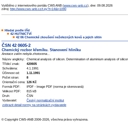
Vytištěno z internetového portálu CWS ANB (
www.cws-anb.cz
), dne: 09.08.2026
zdroj:
http://www.cws-anb.cz/t.py?t=14&i=1090
Hledat podle tříd
42 HUTNICTVÍ
42 06 Chemické zkoušení neželezných kovů a jejich slitin
ČSN 42 0605-2
Chemický rozbor křemíku. Stanovení hliníku
Anotace zatím nebyla zhotovena...
Název anglicky:
Chemical analysis of silicon. Determination of aluminium analysis of silic
Třídicí znak:
420605
Schválena:
4.1.1991
Účinnost od:
1.11.1991
Počet stran:
8
Orientační cena:
126 Kč
Formát PDF:
IPDF - Image PDF (norma je skenovaná)
Velikost PDF:
815 kB
Druh:
ČSN
Vydavatel:
Český normalizační institut
zobrazit detail normy na stránkách vydavatele
© Copyright CWS-ANB 2006-2026, všechna práva vyhrazena.