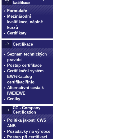
kvalifikace
Formuláře
Mezinárodní
kvalifikace, náplně
kurzů
Certifikáty
Certifikace
Seznam technických
pravidel
Postup certifikace
Certifikační systém
EWF/Katalog
certifikací/Info
Alternativní cesta k
IWE/EWE
Ceníky
CC - Company
Certification
Politika jakosti CWS
ANB
Požadavky na výrobce
Postup při certifikaci