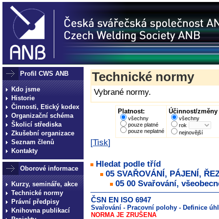
Profil CWS ANB
Technické normy
Kdo jsme
Vybrané normy.
Historie
Činnosti, Etický kodex
Platnost:
Účinnost/změny 
Organizační schéma
všechny
všechny
Školicí střediska
pouze platné
rok
pouze neplatné
Zkušební organizace
nejnovější
[
Tisk
]
Seznam členů
Kontakty
Hledat podle tříd
Oborové informace
05 SVAŘOVÁNÍ, PÁJENÍ, ŘE
05 00 Svařování, všeobecn
Kurzy, semináře, akce
Technické normy
ČSN EN ISO 6947
Právní předpisy
Svařování - Pracovní polohy - Definice úh
Knihovna publikací
NORMA JE ZRUŠENA