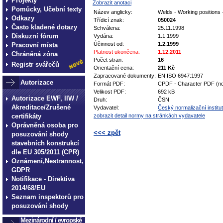
Projekty
Zobrazit anotaci
Pomůcky, Učební texty
Název anglicky:
Welds - Working positions -
Odkazy
Třídicí znak:
050024
Často kladené dotazy
Schválena:
25.11.1998
Diskuzní fórum
Vydána:
1.1.1999
Účinnost od:
1.2.1999
Pracovní místa
Platnost ukončena:
1.12.2011
Chráněná zóna
Počet stran:
16
Registr svářečů
Orientační cena:
211 Kč
Zapracované dokumenty:
EN ISO 6947:1997
Autorizace
Formát PDF:
CPDF - Character PDF (no
Velikost PDF:
692 kB
Autorizace EWF, IIW /
Druh:
ČSN
Akreditace/Zrušené
Vydavatel:
Český normalizační institut
certifikáty
zobrazit detail normy na stránkách vydavatele
Oprávněná osoba pro
<<< zpět
posuzování shody
stavebních konstrukcí
technické normy technické
dle EU 305/2011 (CPR)
normy technické normy tec
Oznámení,Nestrannost,
GDPR
technické normy technické
Notifikace - Direktiva
normy technické normy tec
2014/68/EU
technické normy technické
Seznam inspektorů pro
posuzování shody
Mezinárodní / evropské