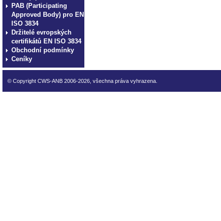
PAB (Participating
Approved Body) pro EN
ISO 3834
Držitelé evropských
certifikátů EN ISO 3834
Obchodní podmínky
Ceníky
© Copyright CWS-ANB 2006-2026, všechna práva vyhrazena.