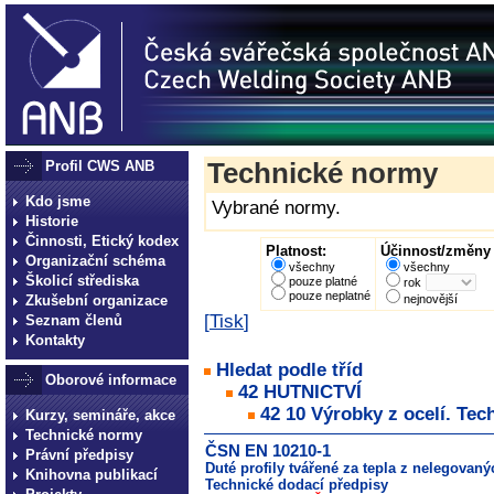
Profil CWS ANB
Technické normy
Kdo jsme
Vybrané normy.
Historie
Činnosti, Etický kodex
Platnost:
Účinnost/změny 
Organizační schéma
všechny
všechny
Školicí střediska
pouze platné
rok
pouze neplatné
Zkušební organizace
nejnovější
[
Tisk
]
Seznam členů
Kontakty
Hledat podle tříd
Oborové informace
42 HUTNICTVÍ
42 10 Výrobky z ocelí. Tec
Kurzy, semináře, akce
Technické normy
ČSN EN 10210-1
Právní předpisy
Duté profily tvářené za tepla z nelegovan
Knihovna publikací
Technické dodací předpisy