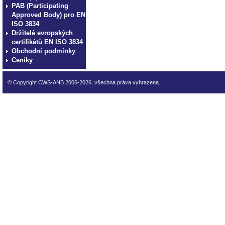
PAB (Participating
Approved Body) pro EN
ISO 3834
Držitelé evropských
certifikátů EN ISO 3834
Obchodní podmínky
Ceníky
© Copyright CWS-ANB 2006-2026, všechna práva vyhrazena.