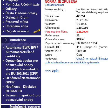
Projekty
NORMA JE ZRUŠENA
Pomůcky, Učební texty
Zobrazit anotaci
Odkazy
Název anglicky:
Hot finished structural holl
Technical delivery require
Často kladené dotazy
Třídicí znak:
421051
Diskuzní fórum
Schválena:
23.2.1995
Pracovní místa
Vydána:
1.9.1995
Chráněná zóna
Účinnost od:
1.10.1995
Registr svářečů
Platnost ukončena:
1.11.2006
Počet stran:
28
Orientační cena:
315 Kč
Autorizace
Zapracované dokumenty:
EN 10210-1:1994
Formát PDF:
IPDF - Image PDF (norma 
Autorizace EWF, IIW /
Velikost PDF:
1192 kB
Akreditace/Zrušené
Druh:
ČSN
certifikáty
Vydavatel:
Český normalizační institut
Oprávněná osoba pro
zobrazit detail normy na stránkách vydavatele
posuzování shody
stavebních konstrukcí
<<< zpět
dle EU 305/2011 (CPR)
Oznámení,Nestrannost,
technické normy technické
GDPR
normy technické normy tec
Notifikace - Direktiva
technické normy technické
2014/68/EU
Seznam inspektorů pro
normy technické normy tec
posuzování shody
technické normy technické
Mezinárodní / evropské