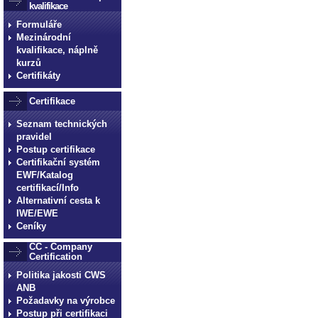
kvalifikace
Formuláře
Mezinárodní
kvalifikace, náplně
kurzů
Certifikáty
Certifikace
Seznam technických
pravidel
Postup certifikace
Certifikační systém
EWF/Katalog
certifikací/Info
Alternativní cesta k
IWE/EWE
Ceníky
CC - Company
Certification
Politika jakosti CWS
ANB
Požadavky na výrobce
Postup při certifikaci