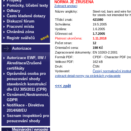
Projekty
NORMA JE ZRUŠENA
Pomůcky, Učební texty
Zobrazit anotaci
Odkazy
Název anglicky:
Steel rod, bars and wire fo
for steels not intended for 
Často kladené dotazy
Třídicí znak:
421080
Diskuzní fórum
Schválena:
19.5.2005
Pracovní místa
Vydána:
1.6.2005
Chráněná zóna
Účinnost od:
1.7.2005
Registr svářečů
Platnost ukončena:
1.11.2018
Počet stran:
12
Orientační cena:
198 Kč
Autorizace
Zapracované dokumenty:
EN 10263-2:2001
Formát PDF:
CPDF - Character PDF (no
Autorizace EWF, IIW /
Velikost PDF:
162 kB
Akreditace/Zrušené
Druh:
ČSN
certifikáty
Vydavatel:
Český normalizační institut
Oprávněná osoba pro
zobrazit detail normy na stránkách vydavatele
posuzování shody
stavebních konstrukcí
<<< zpět
dle EU 305/2011 (CPR)
Oznámení,Nestrannost,
technické normy technické
GDPR
normy technické normy tec
Notifikace - Direktiva
technické normy technické
2014/68/EU
Seznam inspektorů pro
normy technické normy tec
posuzování shody
technické normy technické
Mezinárodní / evropské