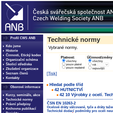
Profil CWS ANB
Technické normy
Kdo jsme
Vybrané normy.
Historie
Činnosti, Etický kodex
Platnost:
Účinnost/změny 
Organizační schéma
všechny
všechny
Školicí střediska
pouze platné
rok
pouze neplatné
Zkušební organizace
nejnovější
[
Tisk
]
Seznam členů
Kontakty
Hledat podle tříd
Oborové informace
42 HUTNICTVÍ
42 10 Výrobky z ocelí. Tec
Kurzy, semináře, akce
Technické normy
ČSN EN 10263-2
Právní předpisy
Ocelové dráty válcované, tyče a dráty taže
Knihovna publikací
Technické dodací podmínky pro oceli neu