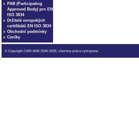
PAB (Participating
Approved Body) pro EN
ISO 3834
Držitelé evropských
certifikátů EN ISO 3834
Obchodní podmínky
Ceníky
© Copyright CWS-ANB 2006-2026, všechna práva vyhrazena.