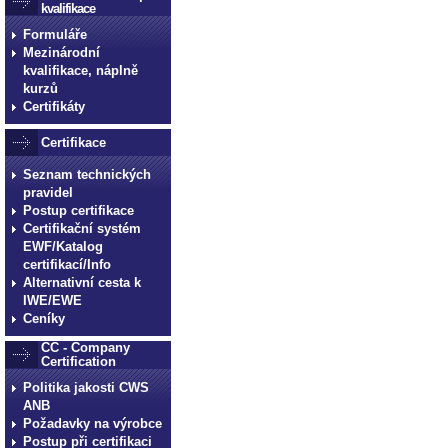
kvalifikace
Formuláře
Mezinárodní
kvalifikace, náplně
kurzů
Certifikáty
Certifikace
Seznam technických
pravidel
Postup certifikace
Certifikační systém
EWF/Katalog
certifikací/Info
Alternativní cesta k
IWE/EWE
Ceníky
CC - Company
Certification
Politika jakosti CWS
ANB
Požadavky na výrobce
Postup při certifikaci