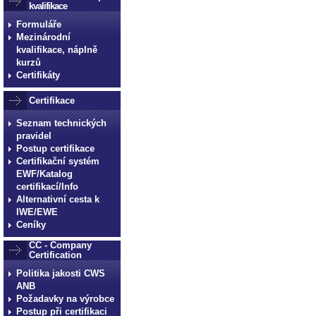
kvalifikace
Formuláře
Mezinárodní
kvalifikace, náplně
kurzů
Certifikáty
Certifikace
Seznam technických
pravidel
Postup certifikace
Certifikační systém
EWF/Katalog
certifikací/Info
Alternativní cesta k
IWE/EWE
Ceníky
CC - Company
Certification
Politika jakosti CWS
ANB
Požadavky na výrobce
Postup při certifikaci