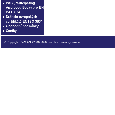
PAB (Participating
Approved Body) pro EN
ISO 3834
Držitelé evropských
certifikátů EN ISO 3834
Obchodní podmínky
Ceníky
© Copyright CWS-ANB 2006-2026, všechna práva vyhrazena.