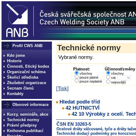
Profil CWS ANB
Technické normy
Kdo jsme
Vybrané normy.
Historie
Činnosti, Etický kodex
Platnost:
Účinnost/změny 
Organizační schéma
všechny
všechny
Školicí střediska
pouze platné
rok
pouze neplatné
Zkušební organizace
nejnovější
[
Tisk
]
Seznam členů
Kontakty
Hledat podle tříd
Oborové informace
42 HUTNICTVÍ
42 10 Výrobky z ocelí. Tec
Kurzy, semináře, akce
Technické normy
ČSN EN 10263-5
Právní předpisy
Ocelové dráty válcované, tyče a dráty taže
Knihovna publikací
Technické dodací podmínky pro korozivzd