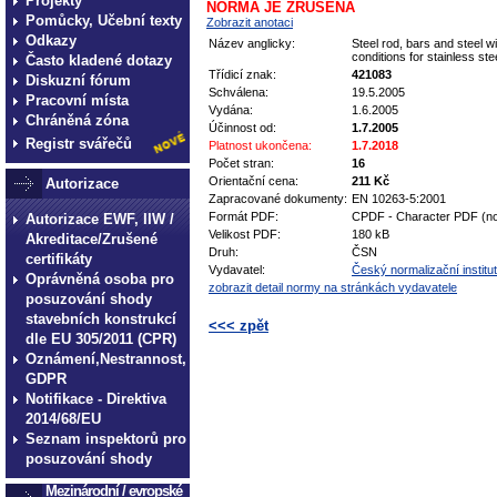
Projekty
NORMA JE ZRUŠENA
Pomůcky, Učební texty
Zobrazit anotaci
Odkazy
Název anglicky:
Steel rod, bars and steel w
conditions for stainless ste
Často kladené dotazy
Třídicí znak:
421083
Diskuzní fórum
Schválena:
19.5.2005
Pracovní místa
Vydána:
1.6.2005
Chráněná zóna
Účinnost od:
1.7.2005
Registr svářečů
Platnost ukončena:
1.7.2018
Počet stran:
16
Orientační cena:
211 Kč
Autorizace
Zapracované dokumenty:
EN 10263-5:2001
Formát PDF:
CPDF - Character PDF (no
Autorizace EWF, IIW /
Velikost PDF:
180 kB
Akreditace/Zrušené
Druh:
ČSN
certifikáty
Vydavatel:
Český normalizační institut
Oprávněná osoba pro
zobrazit detail normy na stránkách vydavatele
posuzování shody
stavebních konstrukcí
<<< zpět
dle EU 305/2011 (CPR)
Oznámení,Nestrannost,
technické normy technické
GDPR
normy technické normy tec
Notifikace - Direktiva
technické normy technické
2014/68/EU
Seznam inspektorů pro
normy technické normy tec
posuzování shody
technické normy technické
Mezinárodní / evropské