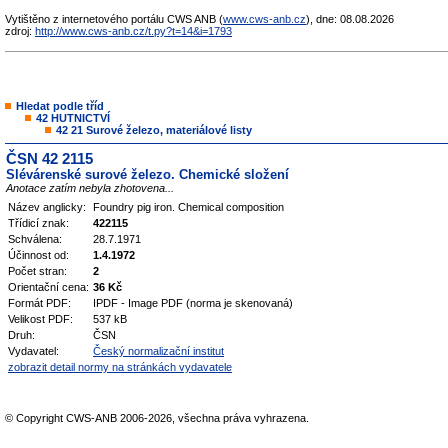
Vytištěno z internetového portálu CWS ANB (
www.cws-anb.cz
), dne: 08.08.2026
zdroj:
http://www.cws-anb.cz/t.py?t=14&i=1793
Hledat podle tříd
42 HUTNICTVÍ
42 21 Surové železo, materiálové listy
ČSN 42 2115
Slévárenské surové železo. Chemické složení
Anotace zatím nebyla zhotovena...
Název anglicky:
Foundry pig iron. Chemical composition
Třídicí znak:
422115
Schválena:
28.7.1971
Účinnost od:
1.4.1972
Počet stran:
2
Orientační cena:
36 Kč
Formát PDF:
IPDF - Image PDF (norma je skenovaná)
Velikost PDF:
537 kB
Druh:
ČSN
Vydavatel:
Český normalizační institut
zobrazit detail normy na stránkách vydavatele
© Copyright CWS-ANB 2006-2026, všechna práva vyhrazena.