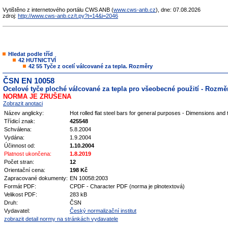
Vytištěno z internetového portálu CWS ANB (
www.cws-anb.cz
), dne: 07.08.2026
zdroj:
http://www.cws-anb.cz/t.py?t=14&i=2046
Hledat podle tříd
42 HUTNICTVÍ
42 55 Tyče z ocelí válcované za tepla. Rozměry
ČSN EN 10058
Ocelové tyče ploché válcované za tepla pro všeobecné použití - Rozmě
NORMA JE ZRUŠENA
Zobrazit anotaci
Název anglicky:
Hot rolled flat steel bars for general purposes - Dimensions an
Třídicí znak:
425548
Schválena:
5.8.2004
Vydána:
1.9.2004
Účinnost od:
1.10.2004
Platnost ukončena:
1.8.2019
Počet stran:
12
Orientační cena:
198 Kč
Zapracované dokumenty:
EN 10058:2003
Formát PDF:
CPDF - Character PDF (norma je plnotextová)
Velikost PDF:
283 kB
Druh:
ČSN
Vydavatel:
Český normalizační institut
zobrazit detail normy na stránkách vydavatele